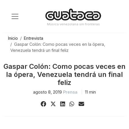
Saltar
al
contenido
Música venezolana sin fronteras
Inicio
Entrevista
Gaspar Colón: Como pocas veces en la ópera,
Venezuela tendrá un final feliz
Gaspar Colón: Como pocas veces en
la ópera, Venezuela tendrá un final
feliz
agosto 8, 2019
Prensa
11 min
Share
Share
Share
Share
Share
on
on
on
on
via
Facebook
X
LinkedIn
WhatsApp
Email
(Twitter)