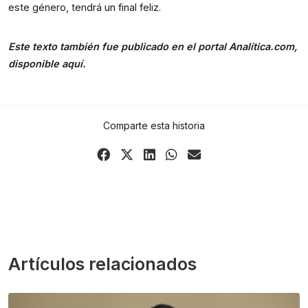
este género, tendrá un final feliz.
Este texto también fue publicado en el portal Analítica.com, 
disponible 
aquí
.
Comparte esta historia
Share
Share
Share
Share
Share
on
on
on
on
via
Facebook
X
LinkedIn
WhatsApp
Email
(Twitter)
Artículos relacionados