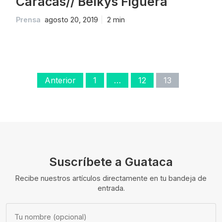
Caracas// Belkys Figuera
Prensa
agosto 20, 2019
2 min
Paginación
Anterior
1
…
12
13
de
entradas
Suscríbete a Guataca
Recibe nuestros artículos directamente en tu bandeja de
entrada.