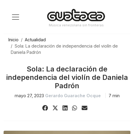
Saltar
al
contenido
Música venezolana sin fronteras
Inicio
Actualidad
Sola: La declaración de independencia del violín de
Daniela Padrón
Sola: La declaración de
independencia del violín de Daniela
Padrón
mayo 27, 2023
Gerardo Guarache Ocque
7 min
Share
Share
Share
Share
Share
on
on
on
on
via
Facebook
X
LinkedIn
WhatsApp
Email
(Twitter)