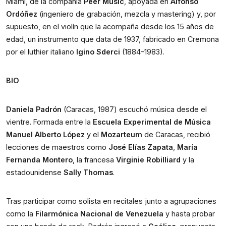
Miami, de la compañía
Peer Music
, apoyada en
Alfonso
Ordóñez
(ingeniero de grabación, mezcla y mastering) y, por
supuesto, en el violín que la acompaña desde los 15 años de
edad, un instrumento que data de 1937, fabricado en Cremona
por el luthier italiano
Igino Sderci
(1884-1983).
BIO
Daniela Padrón
(Caracas, 1987) escuchó música desde el
vientre. Formada entre la
Escuela Experimental de Música
Manuel Alberto López
y el
Mozarteum
de Caracas, recibió
lecciones de maestros como
José Elías Zapata
,
María
Fernanda Montero
, la francesa
Virginie Robilliard
y la
estadounidense
Sally Thomas
.
Tras participar como solista en recitales junto a agrupaciones
como la
Filarmónica Nacional de Venezuela
y hasta probar