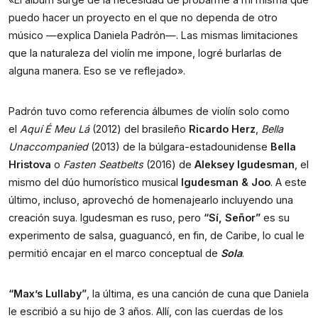
puedo hacer un proyecto en el que no dependa de otro
músico —explica Daniela Padrón—. Las mismas limitaciones
que la naturaleza del violín me impone, logré burlarlas de
alguna manera. Eso se ve reflejado».
Padrón tuvo como referencia álbumes de violín solo como
el
Aquí É Meu Lá
(2012) del brasileño
Ricardo Herz
,
Bella
Unaccompanied
(2013)
de la búlgara-estadounidense
Bella
Hristova
o
Fasten Seatbelts
(2016) de
Aleksey Igudesman
, el
mismo del dúo humorístico musical
Igudesman & Joo
. A este
último, incluso, aprovechó de homenajearlo incluyendo una
creación suya. Igudesman es ruso, pero
“Sí, Señor”
es su
experimento de salsa, guaguancó, en fin, de Caribe, lo cual le
permitió encajar en el marco conceptual de
Sola
.
“Max’s Lullaby”
, la última, es una canción de cuna que Daniela
le escribió a su hijo de 3 años. Allí, con las cuerdas de los