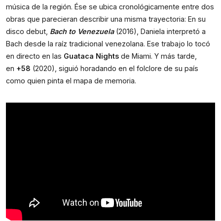
música de la región. Ése se ubica cronológicamente entre dos
obras que parecieran describir una misma trayectoria: En su
disco debut,
Bach to Venezuela
(2016), Daniela interpretó a
Bach desde la raíz tradicional venezolana. Ese trabajo lo tocó
en directo en las
Guataca Nights
de Miami. Y más tarde,
en
+58
(2020), siguió horadando en el folclore de su país
como quien pinta el mapa de memoria.