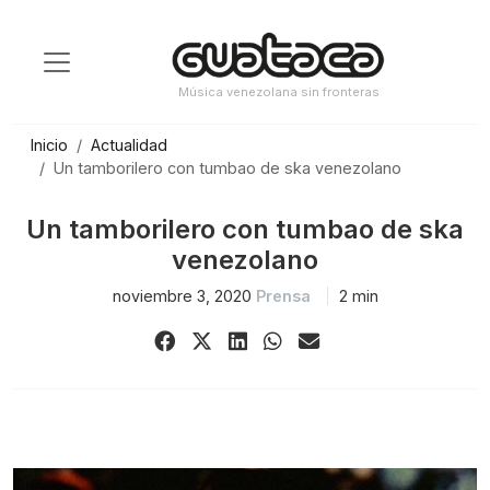
Saltar
al
contenido
Música venezolana sin fronteras
Inicio
Actualidad
Un tamborilero con tumbao de ska venezolano
Un tamborilero con tumbao de ska
venezolano
noviembre 3, 2020
Prensa
2 min
Share
Share
Share
Share
Share
on
on
on
on
via
Facebook
X
LinkedIn
WhatsApp
Email
(Twitter)