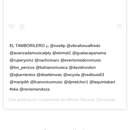
EL TAMBORILERO.¡¡ @noeltp @vibrafonoalfredo
@avanzadamusicalpty @elomat1 @guatacapanama
@ruperyomz @nachomarx @evertonisidoromusic
@los_pericos @bahianomusica @davidrondon
@ojbarrientos @disettimusic @wcyola @redlouis63
@maripilih @fcanonicomusic @djmelchor1 @laquintabart
#ska @renismendoza
Una publicación compartida de
Alfredo Naranjo
(@naranjoguajeo) el