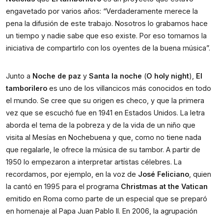
engavetado por varios años: “Verdaderamente merece la 
pena la difusión de este trabajo. Nosotros lo grabamos hace 
un tiempo y nadie sabe que eso existe. Por eso tomamos la 
iniciativa de compartirlo con los oyentes de la buena música”.
Junto a 
Noche de paz
 y 
Santa la noche
 (
O holy night
), 
El 
tamborilero
 es uno de los villancicos más conocidos en todo 
el mundo. Se cree que su origen es checo, y que la primera 
vez que se escuchó fue en 1941 en Estados Unidos. La letra 
aborda el tema de la pobreza y de la vida de un niño que 
visita al Mesías en Nochebuena y que, como no tiene nada 
que regalarle, le ofrece la música de su tambor. A partir de 
1950 lo empezaron a interpretar artistas célebres. La 
recordamos, por ejemplo, en la voz de 
José Feliciano
, quien 
la cantó en 1995 para el programa 
Christmas at the Vatican
emitido en Roma como parte de un especial que se preparó 
en homenaje al Papa Juan Pablo II. En 2006, la agrupación 