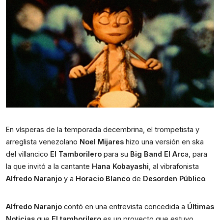
En vísperas de la temporada decembrina, el trompetista y 
arreglista venezolano 
Noel Mijares
 hizo una versión en ska 
del villancico 
El Tamborilero
 para su 
Big Band El Arc
a, para 
la que invitó a la cantante 
Hana Kobayashi
, al vibrafonista 
Alfredo Naranjo
 y a 
Horacio Blanco 
de 
Desorden Público
. 
Alfredo Naranjo
 contó en una entrevista concedida a 
Últimas 
Noticias 
que 
El tamborilero
 es un proyecto que estuvo 