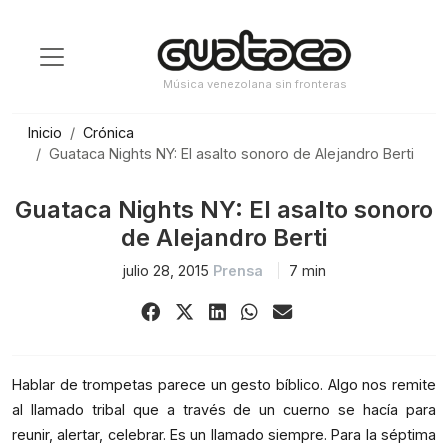
Saltar
al
contenido
Música venezolana sin fronteras
Inicio
Crónica
Guataca Nights NY: El asalto sonoro de Alejandro Berti
Guataca Nights NY: El asalto sonoro
de Alejandro Berti
julio 28, 2015
Prensa
7 min
Share
Share
Share
Share
Share
on
on
on
on
via
Facebook
X
LinkedIn
WhatsApp
Email
(Twitter)
Hablar de trompetas parece un gesto bíblico. Algo nos remite
al llamado tribal que a través de un cuerno se hacía para
reunir, alertar, celebrar. Es un llamado siempre. Para la séptima