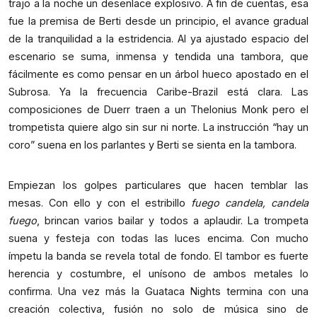
trajo a la noche un desenlace explosivo. A fin de cuentas, esa
fue la premisa de Berti desde un principio, el avance gradual
de la tranquilidad a la estridencia. Al ya ajustado espacio del
escenario se suma, inmensa y tendida una tambora, que
fácilmente es como pensar en un árbol hueco apostado en el
Subrosa. Ya la frecuencia Caribe-Brazil está clara. Las
composiciones de Duerr traen a un Thelonius Monk pero el
trompetista quiere algo sin sur ni norte. La instrucción “hay un
coro” suena en los parlantes y Berti se sienta en la tambora.
Empiezan los golpes particulares que hacen temblar las
mesas. Con ello y con el estribillo
fuego candela, candela
fuego
, brincan varios bailar y todos a aplaudir. La trompeta
suena y festeja con todas las luces encima. Con mucho
ímpetu la banda se revela total de fondo. El tambor es fuerte
herencia y costumbre, el unísono de ambos metales lo
confirma. Una vez más la Guataca Nights termina con una
creación colectiva, fusión no solo de música sino de