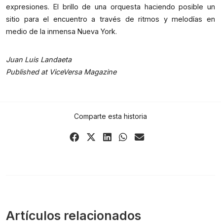
expresiones. El brillo de una orquesta haciendo posible un
sitio para el encuentro a través de ritmos y melodías en
medio de la inmensa Nueva York.
Juan Luis Landaeta
Published at
ViceVersa Magazine
Comparte esta historia
Share
Share
Share
Share
Share
on
on
on
on
via
Facebook
X
LinkedIn
WhatsApp
Email
(Twitter)
Artículos relacionados