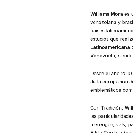
Williams Mora
es u
venezolana y brasi
países latinoameri
estudios que realiz
Latinoamericana d
Venezuela,
siendo
Desde el año 2010 
de la agrupación d
emblemáticos comp
Con Tradición,
Wil
las particularidad
merengue, vals, pas
Eddie Cordero (mand