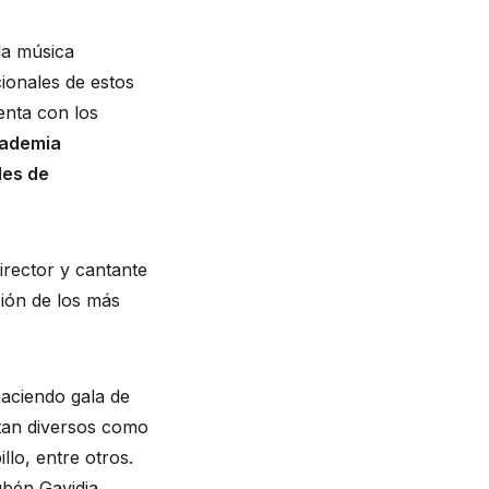
la música
cionales de estos
enta con los
ademia
les de
irector y cantante
ción de los más
aciendo gala de
 tan diversos como
llo, entre otros.
ubén Gavidia