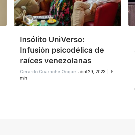
Insólito UniVerso:
Infusión psicodélica de
raíces venezolanas
Gerardo Guarache Ocque
abril 29, 2023
5
min