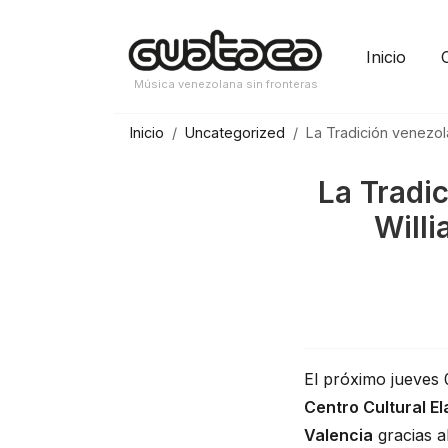
Saltar
al
Inicio
contenido
Música venezolana sin fronteras
Inicio
Uncategorized
La Tradición venezo
La Tradic
Will
El próximo jueves
Centro Cultural E
Valencia
gracias a