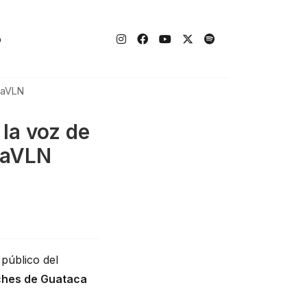
o
caVLN
 la voz de
caVLN
 público del
hes de Guataca