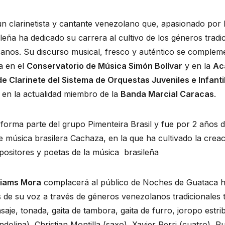
n clarinetista y cantante venezolano que, apasionado por 
leña ha dedicado su carrera al cultivo de los géneros tradi
canos. Su discurso musical, fresco y auténtico se complem
a en el
Conservatorio de Música Simón Bolívar
y en la
Ac
e Clarinete del Sistema de Orquestas Juveniles e Infanti
 en la actualidad miembro de la
Banda Marcial Caracas
.
forma parte del grupo Pimenteira Brasil y fue por 2 años d
e música brasilera Cachaza, en la que ha cultivado la crea
ositores y poetas de la música brasileña
liams Mora
complacerá al público de Noches de Guataca h
es de su voz a través de géneros venezolanos tradicionales
aje, tonada, gaita de tambora, gaita de furro, joropo estribi
olina), Christian Montilla (saxo), Xavier Perri (cuatro), R