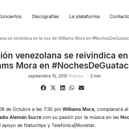
Conciertos
Discografías
La plataforma
Contact
lana se reivindica en la voz de Williams Mora en #NochesDeGuata
ión venezolana se reivindica en
iams Mora en #NochesDeGuata
septiembre 15, 2015
Prensa
2 min
Share
Share
Share
Share
Share
on
on
on
on
via
Facebook
X
LinkedIn
WhatsApp
Email
(Twitter)
 08 de Octubre a las 7:30 pm
Williams Mora
, complacerá al
ladio Alemán Sucre
con su pasión por la música en las
Noc
l apoyo de Natuchips y Telefónica|Movistar.