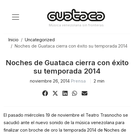
Saltar
al
contenido
Música venezolana sin fronteras
Inicio
Uncategorized
Noches de Guataca cierra con éxito su temporada 2014
Noches de Guataca cierra con éxito
su temporada 2014
noviembre 26, 2014
Prensa
2 min
Share
Share
Share
Share
Share
on
on
on
on
via
Facebook
X
LinkedIn
WhatsApp
Email
(Twitter)
El pasado miércoles 19 de noviembre el Teatro Trasnocho se
sacudió ante el nuevo sonido de la música venezolana para
finalizar con broche de oro la temporada 2014 de Noches de