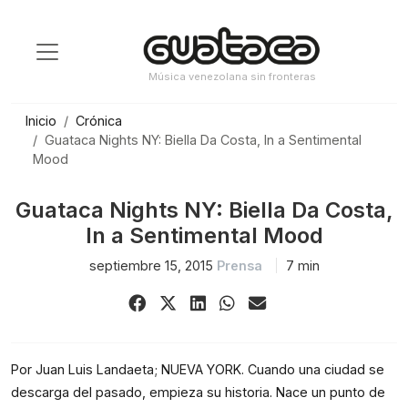
Saltar
al
contenido
Música venezolana sin fronteras
Inicio
Crónica
Guataca Nights NY: Biella Da Costa, In a Sentimental
Mood
Guataca Nights NY: Biella Da Costa,
In a Sentimental Mood
septiembre 15, 2015
Prensa
7 min
Share
Share
Share
Share
Share
on
on
on
on
via
Facebook
X
LinkedIn
WhatsApp
Email
(Twitter)
Por Juan Luis Landaeta; NUEVA YORK. Cuando una ciudad se
descarga del pasado, empieza su historia. Nace un punto de