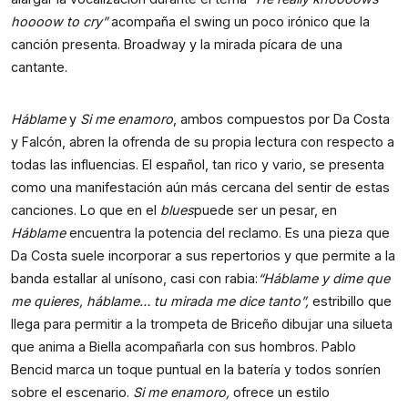
hoooow to cry”
acompaña el swing un poco irónico que la
canción presenta. Broadway y la mirada pícara de una
cantante.
Háblame
y
Si me enamoro
, ambos compuestos por Da Costa
y Falcón, abren la ofrenda de su propia lectura con respecto a
todas las influencias. El español, tan rico y vario, se presenta
como una manifestación aún más cercana del sentir de estas
canciones. Lo que en el
blues
puede ser un pesar, en
Háblame
encuentra la potencia del reclamo. Es una pieza que
Da Costa suele incorporar a sus repertorios y que permite a la
banda estallar al unísono, casi con rabia:
“Háblame y dime que
me quieres, háblame… tu mirada me dice tanto”,
estribillo que
llega para permitir a la trompeta de Briceño dibujar una silueta
que anima a Biella acompañarla con sus hombros. Pablo
Bencid marca un toque puntual en la batería y todos sonríen
sobre el escenario.
Si me enamoro,
ofrece un estilo