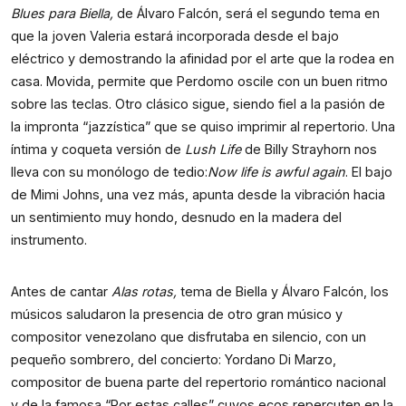
Blues para Biella,
de Álvaro Falcón, será el segundo tema en
que la joven Valeria estará incorporada desde el bajo
eléctrico y demostrando la afinidad por el arte que la rodea en
casa. Movida, permite que Perdomo oscile con un buen ritmo
sobre las teclas. Otro clásico sigue, siendo fiel a la pasión de
la impronta “jazzística” que se quiso imprimir al repertorio. Una
íntima y coqueta versión de
Lush Life
de Billy Strayhorn nos
lleva con su monólogo de tedio:
Now life is awful again
. El bajo
de Mimi Johns, una vez más, apunta desde la vibración hacia
un sentimiento muy hondo, desnudo en la madera del
instrumento.
Antes de cantar
Alas rotas,
tema de Biella y Álvaro Falcón, los
músicos saludaron la presencia de otro gran músico y
compositor venezolano que disfrutaba en silencio, con un
pequeño sombrero, del concierto: Yordano Di Marzo,
compositor de buena parte del repertorio romántico nacional
y de la famosa “Por estas calles” cuyos ecos repercuten en la