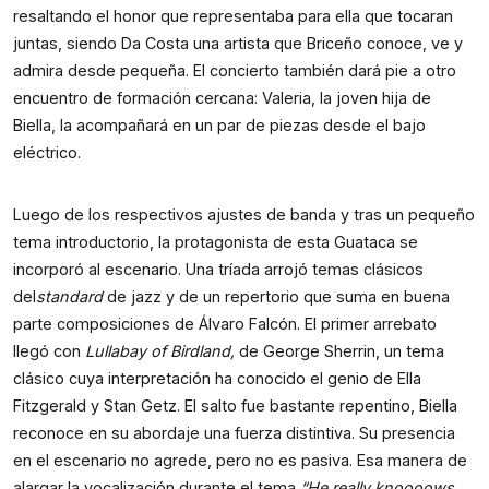
resaltando el honor que representaba para ella que tocaran
juntas, siendo Da Costa una artista que Briceño conoce, ve y
admira desde pequeña. El concierto también dará pie a otro
encuentro de formación cercana: Valeria, la joven hija de
Biella, la acompañará en un par de piezas desde el bajo
eléctrico.
Luego de los respectivos ajustes de banda y tras un pequeño
tema introductorio, la protagonista de esta Guataca se
incorporó al escenario. Una tríada arrojó temas clásicos
del
standard
de jazz y de un repertorio que suma en buena
parte composiciones de Álvaro Falcón. El primer arrebato
llegó con
Lullabay of Birdland,
de George Sherrin, un tema
clásico cuya interpretación ha conocido el genio de Ella
Fitzgerald y Stan Getz. El salto fue bastante repentino, Biella
reconoce en su abordaje una fuerza distintiva. Su presencia
en el escenario no agrede, pero no es pasiva. Esa manera de
alargar la vocalización durante el tema
“He really knoooows