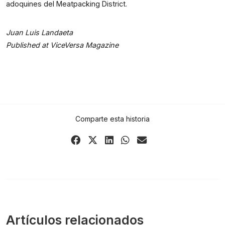
adoquines del Meatpacking District.
Juan Luis Landaeta
Published at
ViceVersa Magazine
Comparte esta historia
Share
Share
Share
Share
Share
on
on
on
on
via
Facebook
X
LinkedIn
WhatsApp
Email
(Twitter)
Artículos relacionados