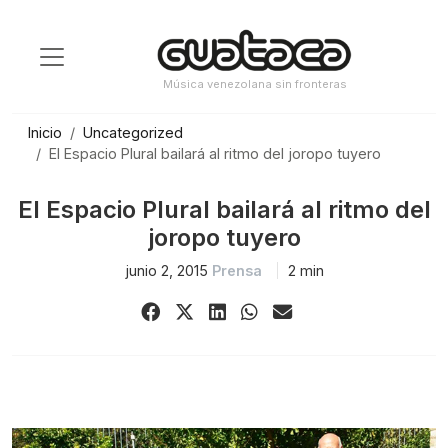
Saltar
al
contenido
Música venezolana sin fronteras
Inicio
Uncategorized
El Espacio Plural bailará al ritmo del joropo tuyero
El Espacio Plural bailará al ritmo del
joropo tuyero
junio 2, 2015
Prensa
2 min
Share
Share
Share
Share
Share
on
on
on
on
via
Facebook
X
LinkedIn
WhatsApp
Email
(Twitter)