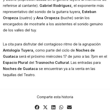
referirse al cantante).
Gabriel Rodríguez,
el exponente más
representativo del sonido de la guitarra tuyera,
Esteban
Oropeza
(cuatro) y
Ana Oropeza
(buche) serán los
encargados de mostrarle a los asistentes el sonido genuino
de los valles del tuy.
La cita para disfrutar del contagioso ritmo de la agrupación
Antología Tuyera,
como parte del ciclo de
Noches de
Guataca
será el próximo miércoles 17 de junio a las 7pm en el
Espacio Plural
del
Trasnocho Cultural
. Las entradas para
Noches de Guataca
se encuentran ya a la venta en las
taquillas del Teatro.
Comparte esta historia
Share
Share
Share
Share
Share