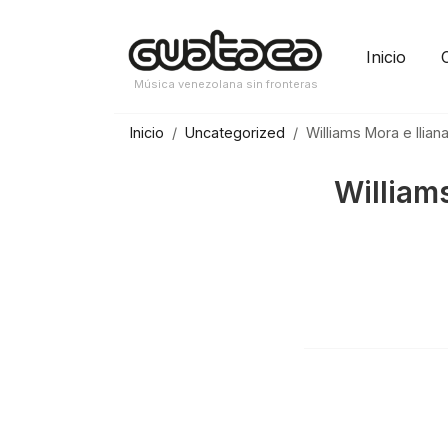
Saltar
al
Inicio
contenido
Música venezolana sin fronteras
Inicio
Uncategorized
Williams Mora e Ilia
William