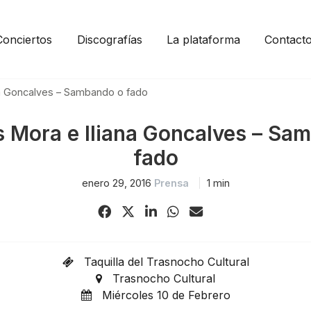
Conciertos
Discografías
La plataforma
Contact
na Goncalves – Sambando o fado
s Mora e Iliana Goncalves – Sa
fado
enero 29, 2016
Prensa
1 min
Share
Share
Share
Share
Share
on
on
on
on
via
Facebook
X
LinkedIn
WhatsApp
Email
Taquilla del Trasnocho Cultural
(Twitter)
Trasnocho Cultural
Miércoles 10 de Febrero