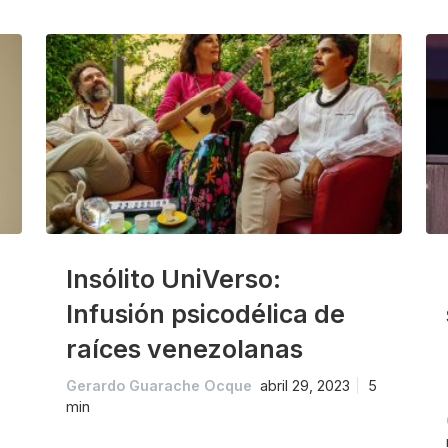
Insólito UniVerso:
Infusión psicodélica de
raíces venezolanas
Gerardo Guarache Ocque
abril 29, 2023
5
min