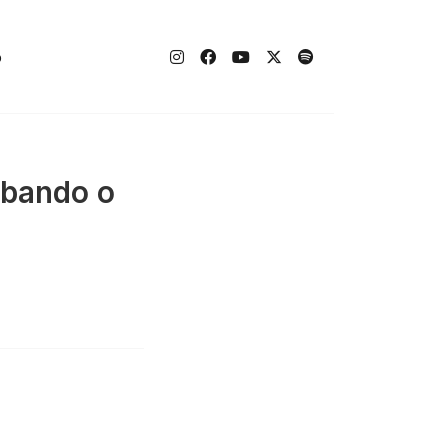
o
mbando o