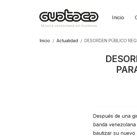
Saltar
al
Inicio
contenido
Música venezolana sin fronteras
Inicio
Actualidad
DESORDEN PÚBLICO REG
DESOR
PAR
Después de una gir
banda venezolana 
bautizar su nuevo