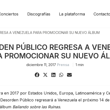
Conciertos
Discografías
La plataforma
Contact
RESA A VENEZUELA PARA PROMOCIONAR SU NUEVO ÁLBUM
DEN PÚBLICO REGRESA A VEN
A PROMOCIONAR SU NUEVO Á
diciembre 11, 2017
Prensa
1 min
Share
Share
Share
Share
Share
on
on
on
on
via
Facebook
X
LinkedIn
WhatsApp
Email
(Twitter)
a en 2017 por Estados Unidos, Europa, Latinoamérica y Ce
Desorden Público regresará a Venezuela el próximo 14 de 
 álbum 
Bailando sobre las Ruinas
.