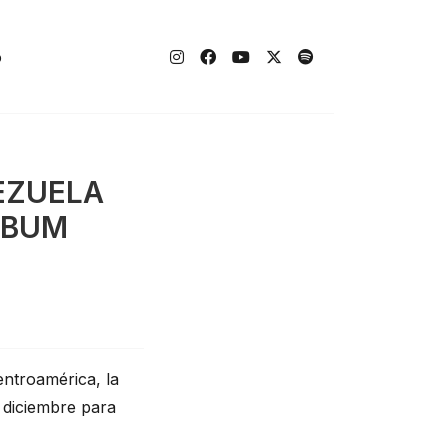
o
EZUELA
LBUM
ntroamérica, la 
diciembre para 