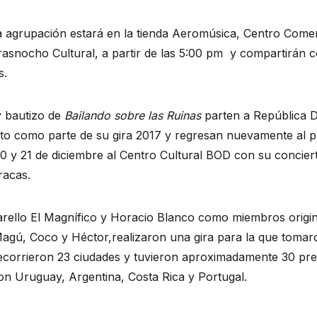
la agrupación estará en la tienda Aeromúsica, Centro Comer
rasnocho Cultural, a partir de las 5:00 pm  y compartirán c
s.
y bautizo de 
Bailando sobre las Ruinas 
parten a República D
to como parte de su gira 2017 y regresan nuevamente al pa
 20 y 21 de diciembre al Centro Cultural BOD con su concie
racas.
arello El Magnífico y Horacio Blanco como miembros original
gú, Coco y Héctor,realizaron una gira para la que tomaro
recorrieron 23 ciudades y tuvieron aproximadamente 30 pre
ron Uruguay, Argentina, Costa Rica y Portugal.