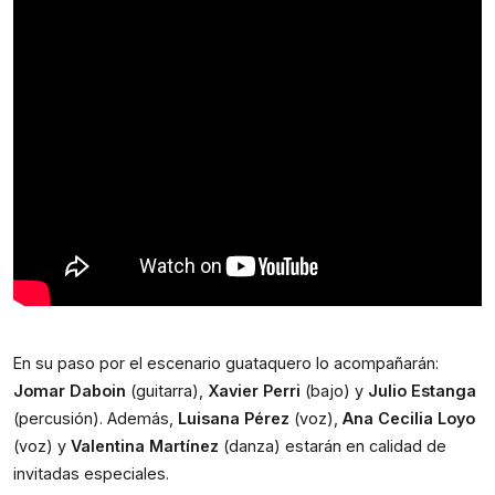
En su paso por el escenario guataquero lo acompañarán: 
Jomar Daboin
 (guitarra), 
Xavier Perri
 (bajo) y 
Julio Estanga
(percusión). Además, 
Luisana Pérez
 (voz), 
Ana Cecilia Loyo
(voz) y 
Valentina Martínez
 (danza) estarán en calidad de 
invitadas especiales.