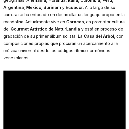
geografías: 
Alemania
, 
Holanda
, 
Italia
, 
Colombia
, 
Perú
, 
Argentina
, 
México
, 
Surinam
 y 
Ecuador
. A lo largo de su 
carrera se ha enfocado en desarrollar un lenguaje propio en la 
mandolina. Actualmente vive en 
Caracas
, es promotor cultural 
del 
Gourmet Artístico de NaturLandia
 y está en proceso de 
grabación de su primer álbum solista, 
La Casa del Árbol
, con 
composiciones propias que procuran un acercamiento a la 
música universal desde los códigos rítmico-armónicos 
venezolanos.