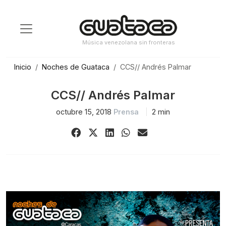
Saltar
al
contenido
Música venezolana sin fronteras
Inicio
Noches de Guataca
CCS// Andrés Palmar
CCS// Andrés Palmar
octubre 15, 2018
Prensa
2 min
Share
Share
Share
Share
Share
on
on
on
on
via
Facebook
X
LinkedIn
WhatsApp
Email
(Twitter)