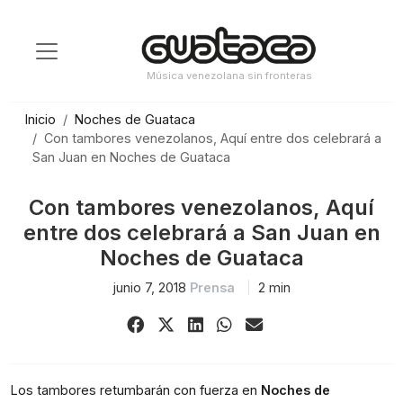
Saltar
al
contenido
Música venezolana sin fronteras
Inicio
Noches de Guataca
Con tambores venezolanos, Aquí entre dos celebrará a
San Juan en Noches de Guataca
Con tambores venezolanos, Aquí
entre dos celebrará a San Juan en
Noches de Guataca
junio 7, 2018
Prensa
2 min
Share
Share
Share
Share
Share
on
on
on
on
via
Facebook
X
LinkedIn
WhatsApp
Email
(Twitter)
Los tambores retumbarán con fuerza en
Noches de