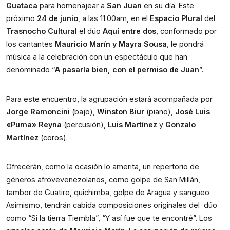
Guataca
para homenajear a
San Juan
en su día. Este
próximo
24 de junio
, a las 11:00am, en el
Espacio Plural
del
Trasnocho Cultural
el dúo
Aquí entre dos
, conformado por
los cantantes
Mauricio Marín y Mayra Sousa
, le pondrá
música a la celebración con un espectáculo que han
denominado “
A pasarla bien, con el permiso de Juan
”.
Para este encuentro, la agrupación estará acompañada por
Jorge Ramoncini
(bajo),
Winston Biur
(piano),
José Luis
«Puma» Reyna
(percusión),
Luis Martínez
y
Gonzalo
Martínez
(coros).
Ofrecerán, como la ocasión lo amerita, un repertorio de
géneros afrovevenezolanos, como golpe de San Millán,
tambor de Guatire, quichimba, golpe de Aragua y sangueo.
Asimismo, tendrán cabida composiciones originales del dúo
como “Si la tierra Tiembla”, “Y así fue que te encontré”. Los