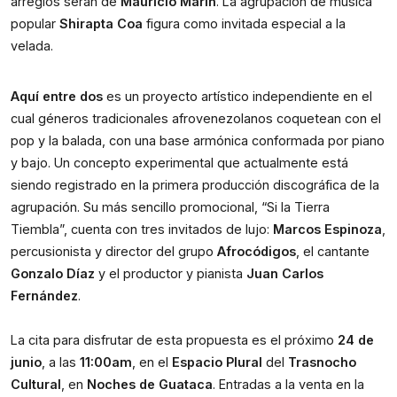
arreglos serán de
Mauricio Marín
. La agrupación de música
popular
Shirapta Coa
figura como invitada especial a la
velada.
Aquí entre dos
es un proyecto artístico independiente en el
cual géneros tradicionales afrovenezolanos coquetean con el
pop y la balada, con una base armónica conformada por piano
y bajo. Un concepto experimental que actualmente está
siendo registrado en la primera producción discográfica de la
agrupación. Su más sencillo promocional, “Si la Tierra
Tiembla”, cuenta con tres invitados de lujo:
Marcos Espinoza
,
percusionista y director del grupo
Afrocódigos
, el cantante
Gonzalo Díaz
y el productor y pianista
Juan Carlos
Fernández
.
La cita para disfrutar de esta propuesta es el próximo
24 de
junio
, a las
11:00am
, en el
Espacio Plural
del
Trasnocho
Cultural
, en
Noches de Guataca
. Entradas a la venta en la