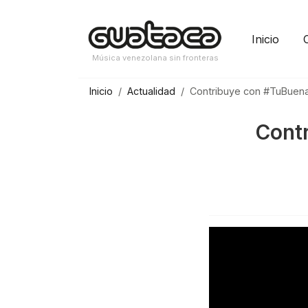
Saltar
al
Inicio
contenido
Música venezolana sin fronteras
Inicio
Actualidad
Contribuye con #TuBuen
Cont