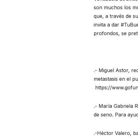
son muchos los mús
que, a través de s
invita a dar #TuBue
profondos, se pret
.- Miguel Astor, r
metastasis en el pu
https://www.gofu
.- María Gabriela 
de seno. Para ayud
.-Héctor Valero, b