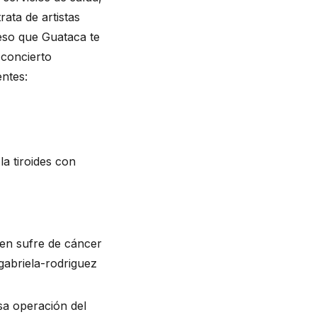
ta de artistas 
eso que Guataca te 
concierto 
ntes: 
 tiroides con 
en sufre de cáncer 
abriela-rodriguez
a operación del 