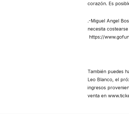
corazón. Es posible
.-Miguel Angel Bo
necesita costearse
https://www.gofu
También puedes hac
Leo Blanco, el próx
ingresos provenient
venta en 
www.tick