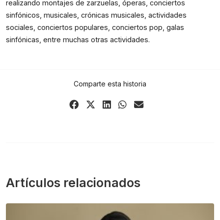
realizando montajes de zarzuelas, óperas, conciertos 
sinfónicos, musicales, crónicas musicales, actividades 
sociales, conciertos populares, conciertos pop, galas 
sinfónicas, entre muchas otras actividades.
Comparte esta historia
Share
Share
Share
Share
Share
on
on
on
on
via
Facebook
X
LinkedIn
WhatsApp
Email
(Twitter)
Artículos relacionados