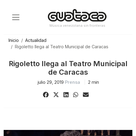
Saltar
al
contenido
Música venezolana sin fronteras
Inicio
Actualidad
Rigoletto llega al Teatro Municipal de Caracas
Rigoletto llega al Teatro Municipal
de Caracas
julio 29, 2019
Prensa
2 min
Share
Share
Share
Share
Share
on
on
on
on
via
Facebook
X
LinkedIn
WhatsApp
Email
(Twitter)