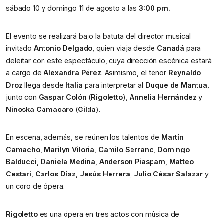
sábado 10 y domingo 11 de agosto a las 
3:00 pm.
El evento se realizará bajo la batuta del director musical 
invitado 
Antonio Delgado
, quien viaja desde 
Canadá
 para 
deleitar con este espectáculo, cuya dirección escénica estará 
a cargo de 
Alexandra Pérez
. Asimismo, el tenor 
Reynaldo 
Droz
 llega desde 
Italia
 para interpretar al 
Duque de Mantua
, 
junto con 
Gaspar Colón
 (
Rigoletto
), 
Annelia Hernández
 y 
Ninoska Camacaro
 (
Gilda
).
En escena, además, se reúnen los talentos de 
Martín 
Camacho
, 
Marilyn Viloria
, 
Camilo Serrano
, 
Domingo 
Balducci
, 
Daniela Medina
, 
Anderson Piaspam
, 
Matteo 
Cestari
, 
Carlos Díaz
, 
Jesús Herrera
, 
Julio César Salazar
 y 
un coro de ópera.
Rigoletto
 es una ópera en tres actos con música de 