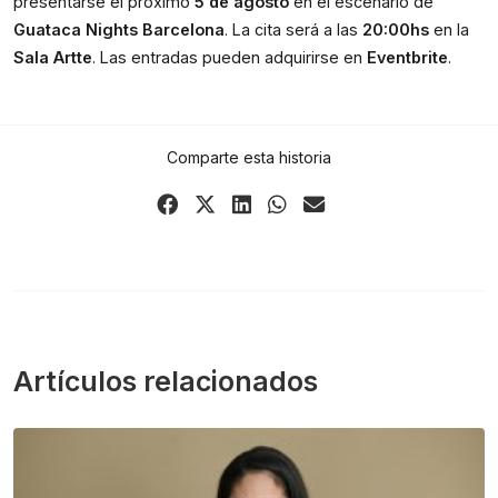
presentarse el próximo 
5 de agosto 
en el escenario de 
Guataca Nights Barcelona
. La cita será a las 
20:00hs 
en la 
Sala Artte
. Las entradas pueden adquirirse en 
Eventbrite
.
Comparte esta historia
Share
Share
Share
Share
Share
on
on
on
on
via
Facebook
X
LinkedIn
WhatsApp
Email
(Twitter)
Artículos relacionados