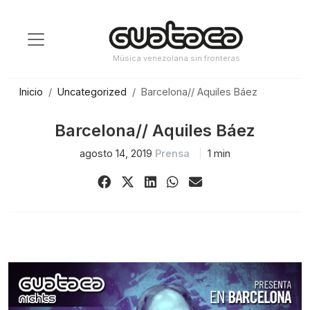
Saltar
al
contenido
Música venezolana sin fronteras
Inicio
Uncategorized
Barcelona// Aquiles Báez
Barcelona// Aquiles Báez
agosto 14, 2019
Prensa
1 min
Share
Share
Share
Share
Share
on
on
on
on
via
Facebook
X
LinkedIn
WhatsApp
Email
(Twitter)