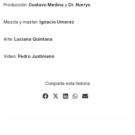
Producción: 
Gustavo Medina
 y 
Dr. Norrys
Mezcla y master: 
Ignacio Umerez
Arte: 
Luciana Quintana
Video: 
Pedro Justiniano
Comparte esta historia
Share
Share
Share
Share
Share
on
on
on
on
via
Facebook
X
LinkedIn
WhatsApp
Email
(Twitter)