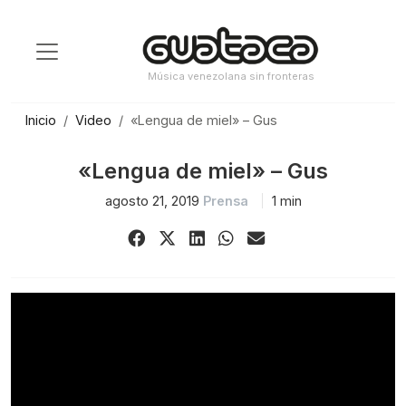
Saltar
al
contenido
Música venezolana sin fronteras
Inicio
Video
«Lengua de miel» – Gus
«Lengua de miel» – Gus
agosto 21, 2019
Prensa
1 min
Share
Share
Share
Share
Share
on
on
on
on
via
Facebook
X
LinkedIn
WhatsApp
Email
(Twitter)