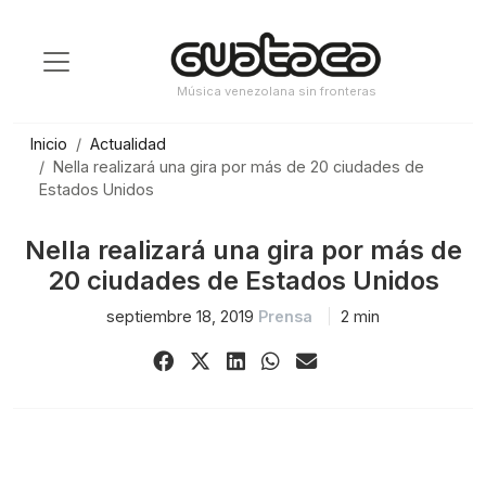
Saltar
al
contenido
Música venezolana sin fronteras
Inicio
Actualidad
Nella realizará una gira por más de 20 ciudades de
Estados Unidos
Nella realizará una gira por más de
20 ciudades de Estados Unidos
septiembre 18, 2019
Prensa
2 min
Share
Share
Share
Share
Share
on
on
on
on
via
Facebook
X
LinkedIn
WhatsApp
Email
(Twitter)