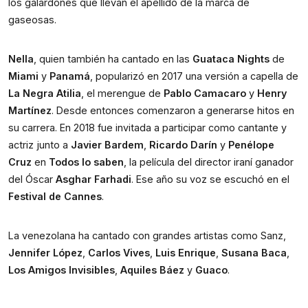
los galardones que llevan el apellido de la marca de 
gaseosas.
Nella
, quien también ha cantado en las 
Guataca Nights
 de 
Miami
 y 
Panamá
, popularizó en 2017 una versión a capella de 
La Negra Atilia
, el merengue de 
Pablo Camacaro 
y 
Henry 
Martínez
. Desde entonces comenzaron a generarse hitos en 
su carrera. En 2018 fue invitada a participar como cantante y 
actriz junto a 
Javier Bardem
, 
Ricardo Darín
 y 
Penélope 
Cruz
 en 
Todos lo saben
, la película del director iraní ganador 
del Óscar 
Asghar Farhadi
. Ese año su voz se escuchó en el 
Festival de Cannes
.
La venezolana ha cantado con grandes artistas como Sanz, 
Jennifer López
, 
Carlos Vives
, 
Luis Enrique
, 
Susana Baca
, 
Los Amigos Invisibles
, 
Aquiles Báez
 y 
Guaco
.