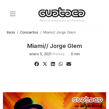
Saltar
al
contenido
Música venezolana sin fronteras
Inicio
Conciertos
Miami// Jorge Glem
Miami// Jorge Glem
enero 5, 2021
Prensa
0 min
Share
Share
Share
Share
Share
on
on
on
on
via
Facebook
X
LinkedIn
WhatsApp
Email
(Twitter)