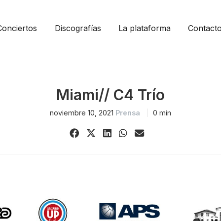
Conciertos
Discografías
La plataforma
Contact
Miami// C4 Trío
noviembre 10, 2021
Prensa
0 min
Share
Share
Share
Share
Share
on
on
on
on
via
Facebook
X
LinkedIn
WhatsApp
Email
(Twitter)