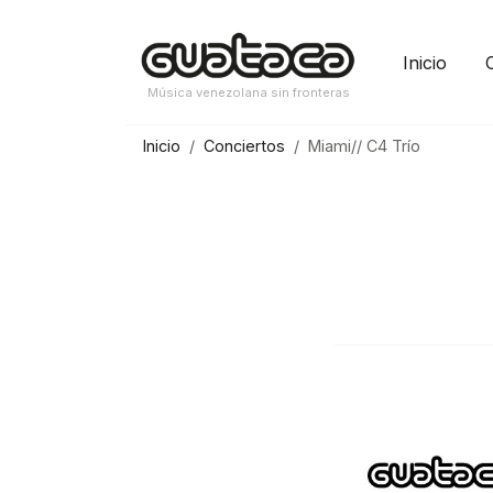
Saltar
al
Inicio
contenido
Música venezolana sin fronteras
Inicio
Conciertos
Miami// C4 Trío