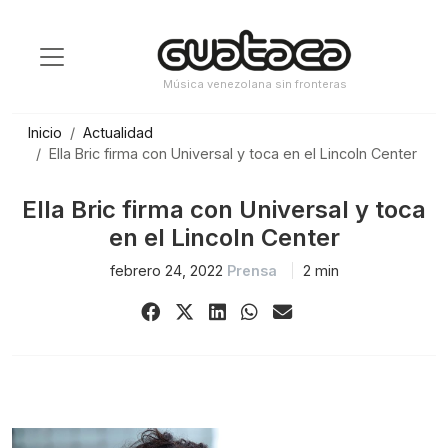
Saltar
al
contenido
Música venezolana sin fronteras
Inicio
Actualidad
Ella Bric firma con Universal y toca en el Lincoln Center
Ella Bric firma con Universal y toca
en el Lincoln Center
febrero 24, 2022
Prensa
2 min
Share
Share
Share
Share
Share
on
on
on
on
via
Facebook
X
LinkedIn
WhatsApp
Email
(Twitter)