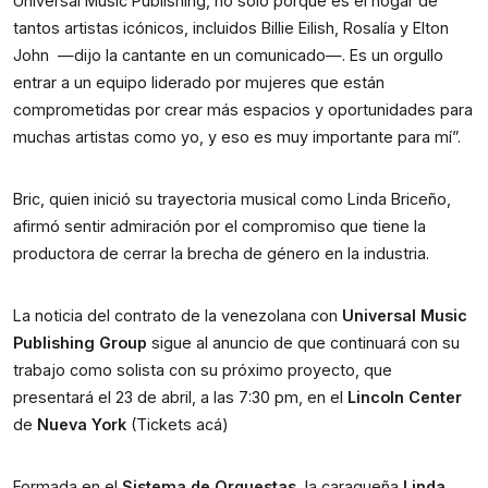
Universal Music Publishing, no solo porque es el hogar de 
tantos artistas icónicos, incluidos Billie Eilish, Rosalía y Elton 
John  —dijo la cantante en un comunicado—. Es un orgullo 
entrar a un equipo liderado por mujeres que están 
comprometidas por crear más espacios y oportunidades para 
muchas artistas como yo, y eso es muy importante para mí”.
Bric, quien inició su trayectoria musical como Linda Briceño, 
afirmó sentir admiración por el compromiso que tiene la 
productora de cerrar la brecha de género en la industria. 
La noticia del contrato de la venezolana con 
Universal Music 
Publishing Group
 sigue al anuncio de que continuará con su 
trabajo como solista con su próximo proyecto, que 
presentará el 23 de abril, a las 7:30 pm, en el 
Lincoln Center
de 
Nueva York
 (
Tickets acá
)
Formada en el 
Sistema de Orquestas
, la caraqueña 
Linda 