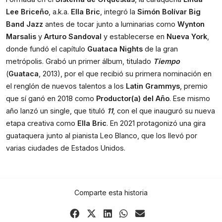
Lee Briceño
, a.k.a. 
Ella Bric
, integró la 
Simón Bolívar Big 
Band Jazz
 antes de tocar junto a luminarias como 
Wynton 
Marsalis
 y 
Arturo Sandoval
 y establecerse en 
Nueva York
, 
donde fundó el capítulo 
Guataca Nights
 de la gran 
metrópolis. Grabó un primer álbum, titulado 
Tiempo
(
Guataca
, 2013), por el que recibió su primera nominación en 
el renglón de nuevos talentos a los 
Latin Grammys
, premio 
que sí ganó en 2018 como 
Productor(a) del Año
. Ese mismo 
año lanzó un single, que tituló 
11
, con el que inauguró su nueva 
etapa creativa como 
Ella Bric
. En 2021 protagonizó una gira 
guataquera junto al pianista Leo Blanco, que los llevó por 
varias ciudades de Estados Unidos.
Comparte esta historia
Share
Share
Share
Share
Share