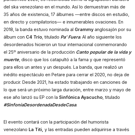
del ska venezolano en el mundo. Así lo demuestran más de 
35 años de existencia, 17 álbumes —entre discos en estudio, 
en directo y compilatorios— e innumerables ovaciones. En 
2018, la banda estuvo nominada al 
Grammy
 anglosajón por su 
álbum con 
C4 Trío
, titulado 
Pa’ Fuera
. Al año siguiente los 
desordenados hicieron un tour internacional conmemorando 
el 25º aniversario de la producción 
Canto popular de la vida y 
muerte
, disco que los catapultó a la fama y que representó 
para ellos un antes y un después. La banda, que realizó un 
inédito espectáculo en Petare para cerrar el 2020, no deja de 
producir. Desde 2021, ha estado trabajando en canciones de 
lo que será un próximo larga duración, entre marzo y mayo de 
ese año lanzó su EP con la 
Sinfónica Ayacucho
, titulado 
#SinfoníaDesordenadaDesdeCasa
.
El evento contará con la participación del humorista 
venezolano 
La Titi,
 y las entradas pueden adquirirse a través 