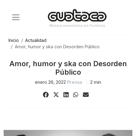
Saltar
al
contenido
Música venezolana sin fronteras
Inicio
Actualidad
Amor, humor y ska con Desorden Público
Amor, humor y ska con Desorden
Público
enero 26, 2022
Prensa
2 min
Share
Share
Share
Share
Share
on
on
on
on
via
Facebook
X
LinkedIn
WhatsApp
Email
(Twitter)