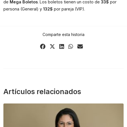
de 
Mega Boletos
. Los boletos tienen un costo de 
33$
 por 
persona (General) y 
132$
 por pareja (VIP).
Comparte esta historia
Share
Share
Share
Share
Share
on
on
on
on
via
Facebook
X
LinkedIn
WhatsApp
Email
(Twitter)
Artículos relacionados