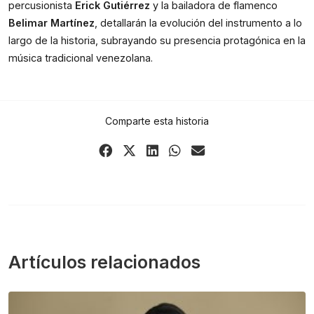
percusionista 
Erick Gutiérrez
 y la bailadora de flamenco 
Belimar Martínez
, detallarán la evolución del instrumento a lo 
largo de la historia, subrayando su presencia protagónica en la 
música tradicional venezolana.
Comparte esta historia
Share
Share
Share
Share
Share
on
on
on
on
via
Facebook
X
LinkedIn
WhatsApp
Email
(Twitter)
Artículos relacionados