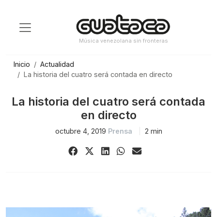
Saltar
al
contenido
Música venezolana sin fronteras
Inicio
Actualidad
La historia del cuatro será contada en directo
La historia del cuatro será contada
en directo
octubre 4, 2019
Prensa
2 min
Share
Share
Share
Share
Share
on
on
on
on
via
Facebook
X
LinkedIn
WhatsApp
Email
(Twitter)