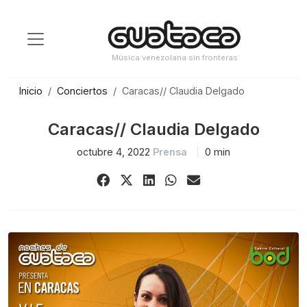
Saltar
al
contenido
Música venezolana sin fronteras
Inicio
Conciertos
Caracas// Claudia Delgado
Caracas// Claudia Delgado
octubre 4, 2022
Prensa
0 min
Share
Share
Share
Share
Share
on
on
on
on
via
Facebook
X
LinkedIn
WhatsApp
Email
(Twitter)