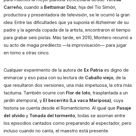
Carreño
, cuando a 
Bettsimar Díaz
, hija del Tío Simón, 
productora y presentadora de televisión, se le ocurrió la gran 
idea. Entre las dificultades que ya suponía el Alzheimer de su 
padre y la agenda copada de la artista, encontraron el tiempo 
para grabar seis pistas. Más tarde, en 2010, Montero recurrió a 
su acto de magia predilecto —la improvisación— para jugar 
en torno a otras cinco.
Cualquier experimento de la autora de 
Ex Patria
 es digno de 
enmarcar y eso pasa con su lectura de 
Caballo viejo
, de la 
que resultaron dos versiones, una más impetuosa, la otra más 
taciturna. También ocurre con 
Flor de loto
, trasplantada a un 
jardín atemporal, y 
El becerrito (La vaca Mariposa)
, cuya 
historia se cuenta desde el Romanticismo. Al igual que 
Pasaje 
del olvido
 y 
Tonada del tormento
, todas se asoman entre 
los episodios cantados como preparando al espectador, pero 
incluso cuando no canta, el maestro está presente.