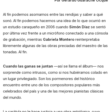
Por Gerardo Guarache Ocque 
Al fin podemos asomarnos entre las rendijas y saber a qué 
sonó. Al fin podemos hacernos una idea de lo que ocurrió en 
un estudio caraqueño en 2006 cuando 
Simón Díaz
 se sentó 
por última vez frente a un micrófono conectado a una cónsola 
de grabación, mientras 
Gabriela Montero
 reinterpretaba 
libremente algunas de las obras preciadas del maestro de las 
tonadas. Al fin.   
Cuando las ganas se juntan
 —así se llama el álbum— nos 
sorprende como intrusos, como si nos hubiéramos colado en 
un lugar privilegiado. Son los pormenores del histórico 
encuentro entre uno de los compositores populares más 
celebrados del país y una de las mejores pianistas clásicas 
del mundo. 
La carátula no le hace justicia a una obra antológica, cuyo 