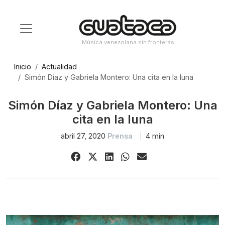
Saltar
al
contenido
Música venezolana sin fronteras
Inicio
Actualidad
Simón Díaz y Gabriela Montero: Una cita en la luna
Simón Díaz y Gabriela Montero: Una
cita en la luna
abril 27, 2020
Prensa
4 min
Share
Share
Share
Share
Share
on
on
on
on
via
Facebook
X
LinkedIn
WhatsApp
Email
(Twitter)