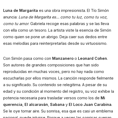
Luna de Margarita
 es una obra impresionista. El Tío Simón 
anuncia: 
Luna de Margarita es… como tu luz, como tu voz, 
como tu amor
. Gabriela recoge esas palabras y se las lleva 
con ella como un tesoro. La artista viste la esencia de Simón 
como quien se pone un abrigo. Deja caer sus dedos entre 
esas melodías para reinterpretarlas desde su virtuosismo.
Con Simón pasa como con 
Manzanero
 o 
Leonard Cohen
. 
Son autores de grandes composiciones que han sido 
reproducidas en muchas voces, pero no hay nada como 
escucharlas por ellos mismos. La canción responde fielmente 
a su significado. Su contenido se relegitima. A pesar de su 
edad y su condición al momento del registro, su voz exhibe la 
potencia necesaria para trasladar versos como los de 
Mi 
querencia
, 
El alcaraván
, 
Sabana
 y 
El Loco Juan Carabina
. 
Se le oye tomar aire. Su sonrisa, esa que es casi un emblema 
nacional, puede intuirse. Porque a veces las sonrisas suenan, 