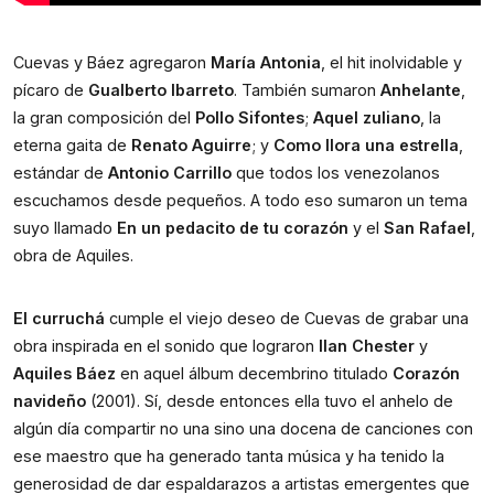
Cuevas y Báez agregaron 
María Antonia
, el hit inolvidable y 
pícaro de 
Gualberto Ibarreto
. También sumaron 
Anhelante
, 
la gran composición del 
Pollo Sifontes
; 
Aquel zuliano
, la 
eterna gaita de 
Renato Aguirre
; y 
Como llora una estrella
, 
estándar de 
Antonio Carrillo
 que todos los venezolanos 
escuchamos desde pequeños. A todo eso sumaron un tema 
suyo llamado 
En un pedacito de tu corazón
 y el 
San Rafael
, 
obra de Aquiles.
El curruchá
 cumple el viejo deseo de Cuevas de grabar una 
obra inspirada en el sonido que lograron 
Ilan Chester
 y 
Aquiles Báez
 en aquel álbum decembrino titulado 
Corazón 
navideño 
(2001). Sí, desde entonces ella tuvo el anhelo de 
algún día compartir no una sino una docena de canciones con 
ese maestro que ha generado tanta música y ha tenido la 
generosidad de dar espaldarazos a artistas emergentes que 