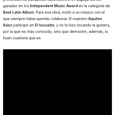
ganador en los 
Independent Music Award
 en la categoría de 
Best Latin Album
. Para esa obra, invitó a un músico con el 
que siempre había querido colaborar. El maestro 
Aquiles 
Báez
 participó en 
El tucusito
, y no lo hizo tocando la guitarra, 
por la que es más conocido, sino que demostró, además, lo 
buen cuatrista que es.