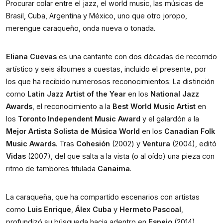
Procurar colar entre el jazz, el world music, las músicas de 
Brasil, Cuba, Argentina y México, uno que otro joropo, 
merengue caraqueño, onda nueva o tonada. 
Eliana Cuevas
 es una cantante con dos décadas de recorrido 
artístico y seis álbumes a cuestas, incluido el presente, por 
los que ha recibido numerosos reconocimientos: La distinción 
como 
Latin Jazz Artist of the Year 
en los 
National Jazz 
Awards
, el reconocimiento a la 
Best World Music Artist 
en 
los 
Toronto Independent Music Award
 y el galardón a la 
Mejor Artista Solista de Música World
 en los
 Canadian Folk 
Music Awards
. Tras 
Cohesión
 (2002) y
 Ventura
 (2004), editó 
Vidas
 (2007), del que salta a la vista (o al oído) una pieza con 
ritmo de tambores titulada 
Canaima
. 
La caraqueña, que ha compartido escenarios con artistas 
como 
Luis Enrique
, 
Álex Cuba
 y 
Hermeto Pascoal
, 
profundizó su búsqueda hacia adentro en 
Espejo
 (2014), 