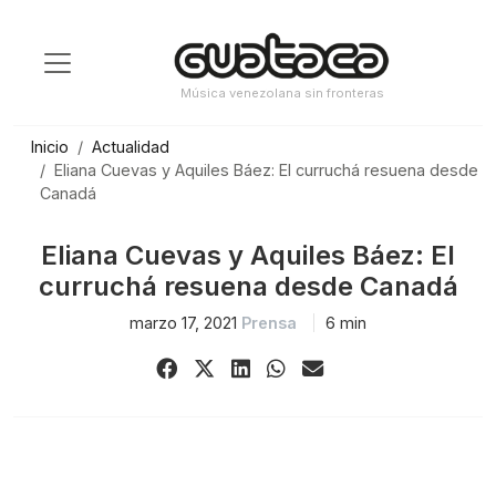
Saltar
al
contenido
Música venezolana sin fronteras
Inicio
Actualidad
Eliana Cuevas y Aquiles Báez: El curruchá resuena desde
Canadá
Eliana Cuevas y Aquiles Báez: El
curruchá resuena desde Canadá
marzo 17, 2021
Prensa
6 min
Share
Share
Share
Share
Share
on
on
on
on
via
Facebook
X
LinkedIn
WhatsApp
Email
(Twitter)