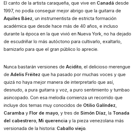
El canto de la artista caraqueña, que vive en 
Canadá
 desde 
1997, no podía conseguir mejor abrigo que la guitarra de 
Aquiles Báez
, un instrumentista de estricta formación 
académica que desde hace más de 40 años, e incluso 
durante la época en la que vivió en Nueva York, no ha dejado 
de escudriñar lo más autóctono para cultivarlo, exaltarlo, 
barnizarlo para que el gran público lo aprecie. 
Nunca bastarán versiones de
 Acidito
, el delicioso merengue 
de 
Adelis Fréitez 
que ha pasado por muchas voces y que 
quizá no haya mejor manera de interpretarlo que así, 
desnudo, a pura guitarra y voz, a puro sentimiento y tumbao 
asincopado. Con esa melodía comienza un recorrido que 
incluye dos temas muy conocidos de 
Otilio Galíndez
, 
Caramba
 y 
Flor de mayo
, y tres de 
Simón Díaz
, la 
Tonada 
del cabestrero
, 
Mi querencia
 y la pieza venezolana más 
versionada de la historia: 
Caballo viejo
.   