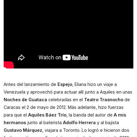
Antes del lanzamiento de 
Espejo
, Eliana hizo un viaje a 
Venezuela y aprovechó para actuar allí junto a Aquiles en unas 
Noches de Guataca 
celebradas en el 
Teatro Trasnocho
 de 
Caracas el 2 de mayo de 2012. Más adelante, hizo fuerzas 
para que el 
Aquiles Báez Trío
, la banda del autor de 
A mis 
hermanos
 junto al baterista 
Adolfo Herrera
 y al bajista 
Gustavo Márquez
, viajara a Toronto. Lo logró e hicieron dos 