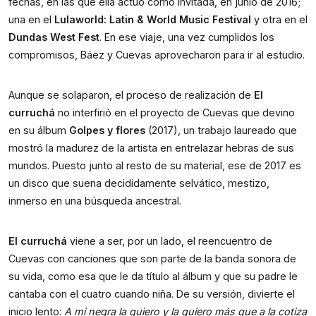
fechas, en las que ella actuó como invitada, en junio de 2016; 
una en el 
Lulaworld: Latin & World Music Festival 
y otra en el
Dundas West Fest
. En ese viaje, una vez cumplidos los 
compromisos, Báez y Cuevas aprovecharon para ir al estudio. 
Aunque se solaparon, el proceso de realización de 
El 
curruchá 
no interfirió en el proyecto de Cuevas que devino 
en su álbum 
Golpes y flores
 (2017), un trabajo laureado que 
mostró la madurez de la artista en entrelazar hebras de sus 
mundos. Puesto junto al resto de su material, ese de 2017 es 
un disco que suena decididamente selvático, mestizo, 
inmerso en una búsqueda ancestral. 
El curruchá
 viene a ser, por un lado, el reencuentro de 
Cuevas con canciones que son parte de la banda sonora de 
su vida, como esa que le da título al álbum y que su padre le 
cantaba con el cuatro cuando niña. De su versión, divierte el 
inicio lento: 
A mi negra la quiero y la quiero más que a la cotiza 