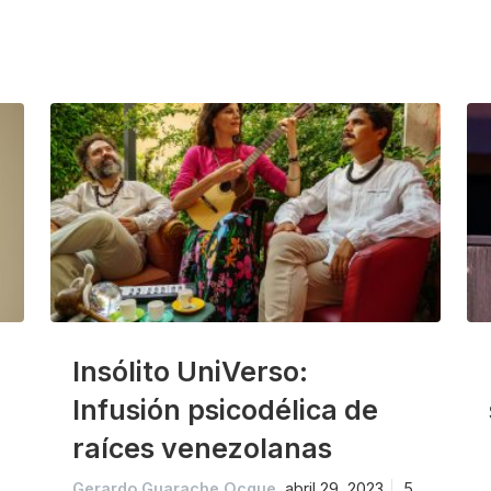
Insólito UniVerso:
Infusión psicodélica de
raíces venezolanas
Gerardo Guarache Ocque
abril 29, 2023
5