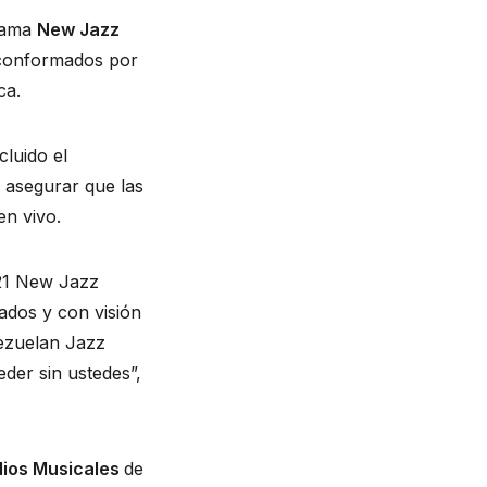
rama 
New Jazz 
 conformados por 
ca.
La institución repartió un total de $493.000 entre quince conjuntos de jazz, incluido el 
 asegurar que las 
en vivo.
21 New Jazz 
dos y con visión 
ezuelan Jazz 
der sin ustedes”, 
dios Musicales 
de 