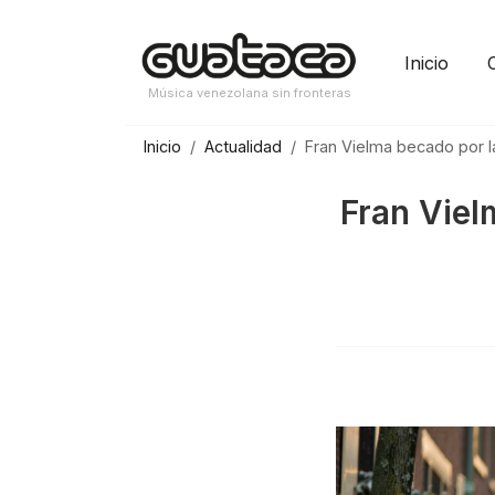
Saltar
al
Inicio
contenido
Música venezolana sin fronteras
Inicio
Actualidad
Fran Vielma becado por 
Fran Viel