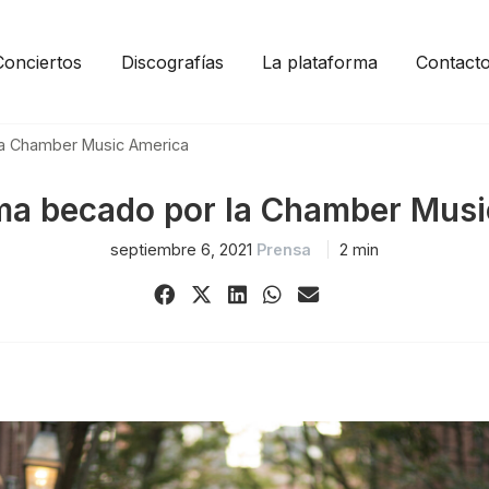
Conciertos
Discografías
La plataforma
Contact
la Chamber Music America
ma becado por la Chamber Mus
septiembre 6, 2021
Prensa
2 min
Share
Share
Share
Share
Share
on
on
on
on
via
Facebook
X
LinkedIn
WhatsApp
Email
(Twitter)