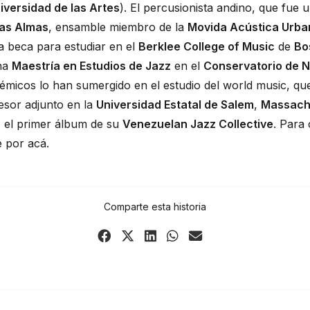
iversidad de las Artes
). El percusionista andino, que fue u
as Almas
, ensamble miembro de la 
Movida Acústica Urba
a beca para estudiar en el 
Berklee College of Music
 de 
Bo
na 
Maestría en Estudios de Jazz
 en el 
Conservatorio de N
émicos lo han sumergido en el estudio del world music, qu
sor adjunto en la 
Universidad Estatal de Salem
, 
Massach
, el primer álbum de su 
Venezuelan Jazz Collective
. Para 
e por acá
.
Comparte esta historia
Share
Share
Share
Share
Share
on
on
on
on
via
Facebook
X
LinkedIn
WhatsApp
Email
(Twitter)