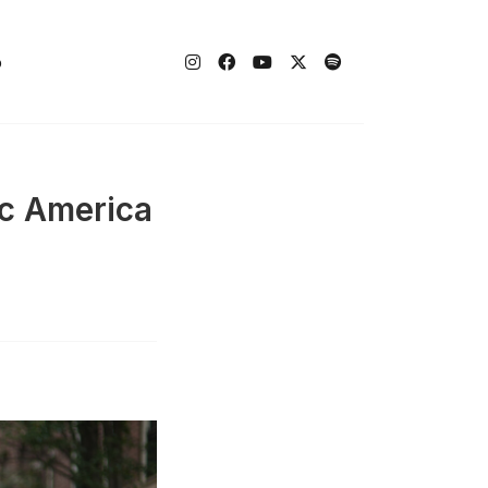
o
ic America