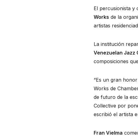
El percusionista y
Works
 de la organ
artistas residencia
Venezuelan Jazz C
composiciones que 
“Es un gran honor 
Works de Chamber M
de futuro de la es
Collective por pon
escribió el artista
Fran Vielma
 comen