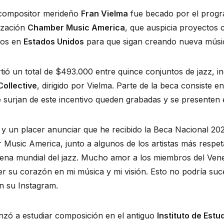
 compositor merideño 
Fran Vielma
 fue becado por el prog
ización 
Chamber Music America
, que auspicia proyectos
dos en 
Estados Unidos
 para que sigan creando nueva músi
ollective
, dirigido por Vielma. Parte de la beca consiste en
surjan de este incentivo queden grabadas y se presenten 
y un placer anunciar que he recibido la Beca Nacional 20
usic America, junto a algunos de los artistas más respeta
cena mundial del jazz. Mucho amor a los miembros del Ven
er su corazón en mi música y mi visión. Esto no podría suce
 en su Instagram.
zó a estudiar composición en el antiguo 
Instituto de Estu