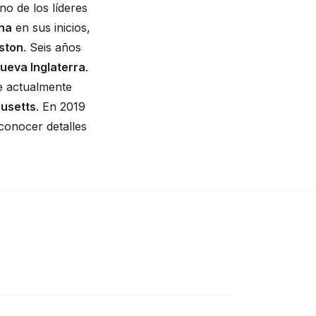
no de los líderes 
na
 en sus inicios, 
ston
. Seis años 
ueva Inglaterra
. 
e actualmente 
usetts
. En 2019 
conocer detalles 