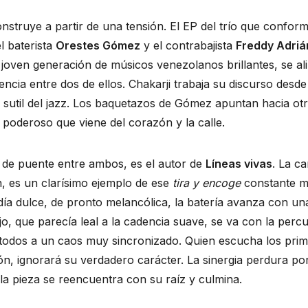
el baterista 
Orestes Gómez
 y el contrabajista 
Freddy Adriá
joven generación de músicos venezolanos brillantes, se ali
cia entre dos de ellos. Chakarji trabaja su discurso desde la
 sutil del jazz. Los baquetazos de Gómez apuntan hacia otro
poderoso que viene del corazón y la calle.
e de puente entre ambos, es el autor de 
Líneas vivas
. La ca
n, es un clarísimo ejemplo de ese 
tira y encoge
 constante mi
ía dulce, de pronto melancólica, la batería avanza con una
jo, que parecía leal a la cadencia suave, se va con la percu
 todos a un caos muy sincronizado. Quien escucha los prim
n, ignorará su verdadero carácter. La sinergia perdura por
la pieza se reencuentra con su raíz y culmina.