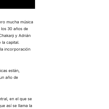
Pero mucha música 
los 30 años de 
hakarji y Adrián 
la capital. 
la incorporación 
cas están, 
un año de 
ral, en el que se 
ue así se llama la 