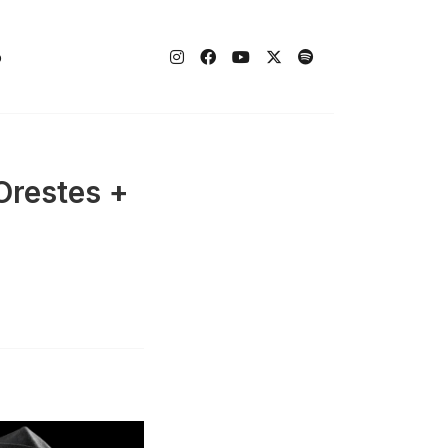
o
 Orestes +