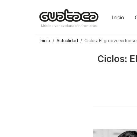
Saltar
al
Inicio
contenido
Música venezolana sin fronteras
Inicio
Actualidad
Ciclos: El groove virtuos
Ciclos: E