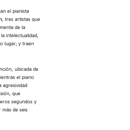
 (2021) se construye a partir de una tensión. El EP del trío que conforman el pianista 
n
, tres artistas que 
menta de la 
 intelectualidad, 
 lugar; y traen 
nción, ubicada de 
entras el piano 
 agresividad 
sión, que 
eros segundos y 
 más de seis 