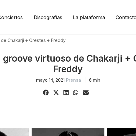
Conciertos
Discografías
La plataforma
Contact
o de Chakarji + Orestes + Freddy
l groove virtuoso de Chakarji +
Freddy
mayo 14, 2021
Prensa
6 min
Share
Share
Share
Share
Share
on
on
on
on
via
Facebook
X
LinkedIn
WhatsApp
Email
(Twitter)