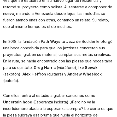
vez que se estabilizó en su nuevo lugar de residencia y 
retomó su proyecto como solista. Al sentarse a componer de 
nuevo, mirando a Venezuela desde lejos, las melodías se 
fueron atando unas con otras, contando un relato. Su relato, 
que al mismo tiempo es el de muchos. 
En 2018, la fundación 
Path Ways to Jazz
 de Boulder le otorgó 
una beca concebida para que los jazzistas concreten sus 
proyectos, graben su material, cumplan sus metas creativas. 
En la ruta, se había encontrado con las piezas que necesitaba 
para su quinteto: 
Greg Harris
 (vibráfono), 
Ike Spivak
(saxofón), 
Alex Heffron
 (guitarra) y 
Andrew Wheelock
(batería).  
Con ellos, entró al estudio a grabar canciones como 
Uncertain hope
 (Esperanza incierta). ¿Pero no va la 
incertidumbre atada a la esperanza siempre? Lo cierto es que 
la pieza subraya esa bruma que nubla el horizonte del 