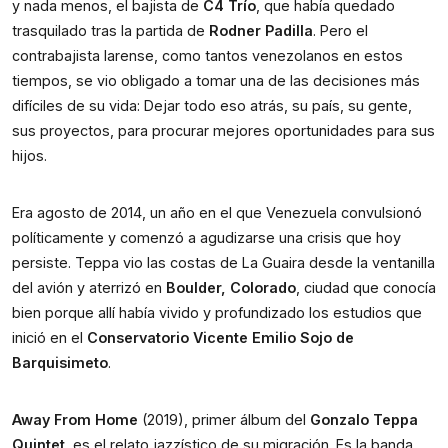
y nada menos, el bajista de 
C4 Trío
, que había quedado 
trasquilado tras la partida de 
Rodner Padilla
. Pero el 
contrabajista larense, como tantos venezolanos en estos 
tiempos, se vio obligado a tomar una de las decisiones más 
difíciles de su vida: Dejar todo eso atrás, su país, su gente, 
sus proyectos, para procurar mejores oportunidades para sus 
hijos. 
Era agosto de 2014, un año en el que Venezuela convulsionó 
políticamente y comenzó a agudizarse una crisis que hoy 
persiste. Teppa vio las costas de La Guaira desde la ventanilla 
del avión y aterrizó en 
Boulder, Colorado
, ciudad que conocía 
bien porque allí había vivido y profundizado los estudios que 
inició en el 
Conservatorio Vicente Emilio Sojo de 
Barquisimeto
. 
Away From Home
 (2019), primer álbum del 
Gonzalo Teppa 
Quintet
, es el relato jazzístico de su migración. Es la banda 