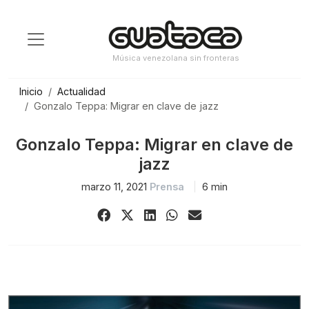
Saltar
al
contenido
Música venezolana sin fronteras
Inicio
Actualidad
Gonzalo Teppa: Migrar en clave de jazz
Gonzalo Teppa: Migrar en clave de
jazz
marzo 11, 2021
Prensa
6 min
Share
Share
Share
Share
Share
on
on
on
on
via
Facebook
X
LinkedIn
WhatsApp
Email
(Twitter)