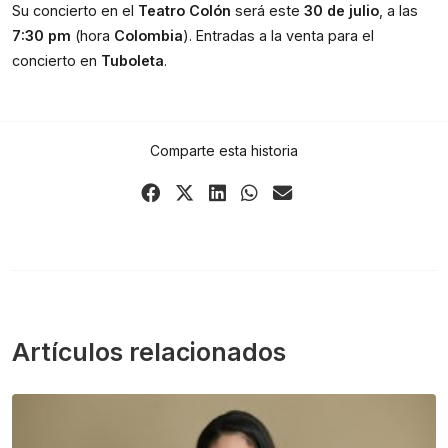
Su concierto en el 
Teatro Colón
 será este 
30 de julio
, a las 
7:30 pm
 (hora 
Colombia
). Entradas a la venta para el 
concierto en 
Tuboleta
.
Comparte esta historia
Share
Share
Share
Share
Share
on
on
on
on
via
Facebook
X
LinkedIn
WhatsApp
Email
(Twitter)
Artículos relacionados