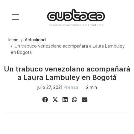
Saltar
al
contenido
Música venezolana sin fronteras
Inicio
Actualidad
Un trabuco venezolano acompañará a Laura Lambuley
en Bogotá
Un trabuco venezolano acompañará
a Laura Lambuley en Bogotá
julio 27, 2021
Prensa
2 min
Share
Share
Share
Share
Share
on
on
on
on
via
Facebook
X
LinkedIn
WhatsApp
Email
(Twitter)