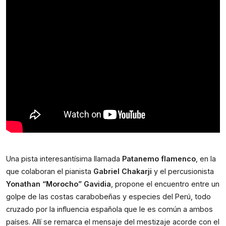
Una pista interesantísima llamada 
Patanemo flamenco
, en la 
que colaboran el pianista 
Gabriel Chakarji
 y el percusionista 
Yonathan “Morocho” Gavidia
, propone el encuentro entre un 
golpe de las costas carabobeñas y especies del Perú, todo 
cruzado por la influencia española que le es común a ambos 
países. Allí se remarca el mensaje del mestizaje acorde con el 