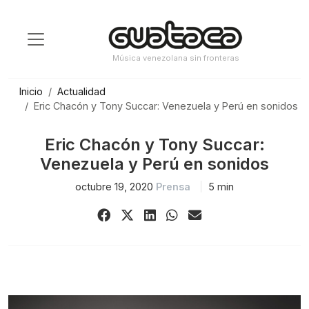
Saltar
al
contenido
Música venezolana sin fronteras
Inicio
Actualidad
Eric Chacón y Tony Succar: Venezuela y Perú en sonidos
Eric Chacón y Tony Succar:
Venezuela y Perú en sonidos
octubre 19, 2020
Prensa
5 min
Share
Share
Share
Share
Share
on
on
on
on
via
Facebook
X
LinkedIn
WhatsApp
Email
(Twitter)