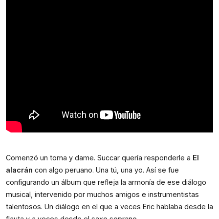
Comenzó un toma y dame. Succar quería responderle a 
El 
alacrán
 con algo peruano. Una tú, una yo. Así se fue 
configurando un álbum que refleja la armonía de ese diálogo 
musical, intervenido por muchos amigos e instrumentistas 
talentosos. Un diálogo en el que a veces Eric hablaba desde la 
flauta y a veces desde el saxo soprano.