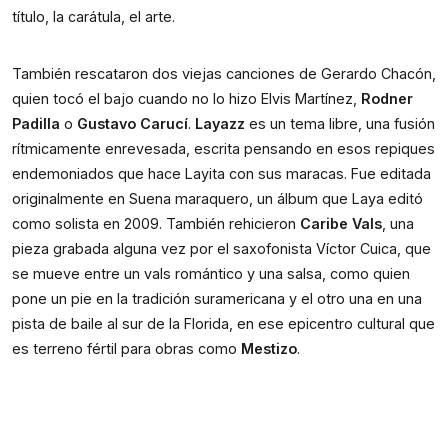
título, la carátula, el arte.  
También rescataron dos viejas canciones de Gerardo Chacón, 
quien tocó el bajo cuando no lo hizo Elvis Martínez, 
Rodner 
Padilla
 o 
Gustavo Carucí
. 
Layazz
 es un tema libre, una fusión 
rítmicamente enrevesada, escrita pensando en esos repiques 
endemoniados que hace Layita con sus maracas. Fue editada 
originalmente en Suena maraquero, un álbum que Laya editó 
como solista en 2009. También rehicieron
 Caribe Vals
, una 
pieza grabada alguna vez por el saxofonista Víctor Cuica, que 
se mueve entre un vals romántico y una salsa, como quien 
pone un pie en la tradición suramericana y el otro una en una 
pista de baile al sur de la Florida, en ese epicentro cultural que 
es terreno fértil para obras como 
Mestizo
.