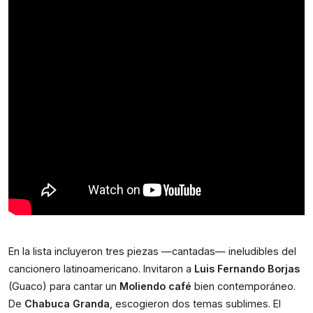
En la lista incluyeron tres piezas —cantadas— ineludibles del 
cancionero latinoamericano. Invitaron a 
Luis Fernando Borjas
(Guaco) para cantar un 
Moliendo café
 bien contemporáneo. 
De 
Chabuca Granda
, escogieron dos temas sublimes. El 