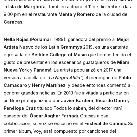
la 
Isla de Margarita
. También actuará el 11 de diciembre a las 
8:00 pm en el restaurante 
Menta y Romero
 de la ciudad de 
Caracas
.
Nella Rojas
 (
Porlamar
, 1989), ganadora del premio al 
Mejor 
Artista Nuevo
 de los 
Latin Grammys
 2019, es una cantante 
egresada de 
Berklee College of Music
 que hemos tenido el 
gusto de presentar en los escenarios guataqueros de 
Miami
, 
Nueva York
 y 
Panamá
. La artista popularizó en 2017 una 
versión a capella de 
“La Negra Atilia”
, el merengue de 
Pablo 
Camacaro
 y 
Henry Martínez
, y desde entonces comenzó a 
generar grandes noticias. En 2018 fue invitada a participar en 
un filme protagonizado por 
Javier Bardem
, 
Ricardo Darín
 y 
Penélope Cruz
 titulado Todos lo saben, del director iraní 
ganador del 
Óscar Asghar Farhadi
. Gracias a esa 
colaboración, su voz se escuchó en el 
Festival de Cannes
. Su 
primer álbum, Voy, está compuesto por canciones del 