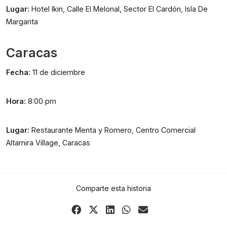
Lugar: 
Hotel Ikin, Calle El Melonal, Sector El Cardón, Isla De 
Margarita
Caracas
Fecha: 
11 de diciembre
Hora: 
8:00 pm
Lugar:
 Restaurante Menta y Romero, Centro Comercial 
Altamira Village, Caracas
Comparte esta historia
Share
Share
Share
Share
Share
on
on
on
on
via