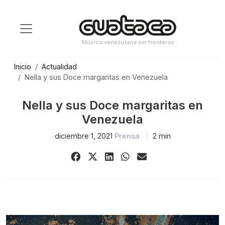
Saltar
al
contenido
Música venezolana sin fronteras
Inicio
Actualidad
Nella y sus Doce margaritas en Venezuela
Nella y sus Doce margaritas en
Venezuela
diciembre 1, 2021
Prensa
2 min
Share
Share
Share
Share
Share
on
on
on
on
via
Facebook
X
LinkedIn
WhatsApp
Email
(Twitter)