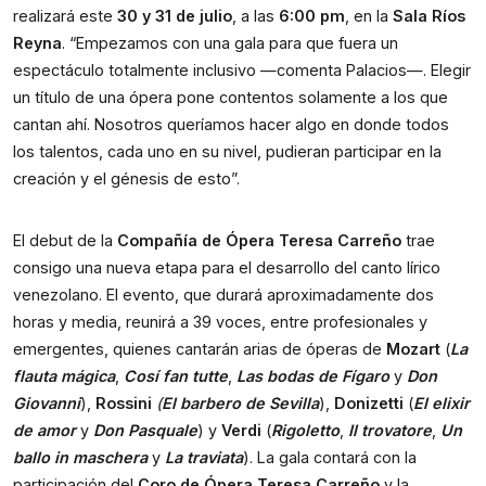
realizará este
30 y 31 de julio
, a las
6:00 pm
, en la
Sala Ríos
Reyna
. “Empezamos con una gala para que fuera un
espectáculo totalmente inclusivo —comenta Palacios—. Elegir
un título de una ópera pone contentos solamente a los que
cantan ahí. Nosotros queríamos hacer algo en donde todos
los talentos, cada uno en su nivel, pudieran participar en la
creación y el génesis de esto”.
El debut de la
Compañía de Ópera Teresa Carreño
trae
consigo una nueva etapa para el desarrollo del canto lírico
venezolano. El evento, que durará aproximadamente dos
horas y media, reunirá a 39 voces, entre profesionales y
emergentes, quienes cantarán arias de óperas de
Mozart
(
La
flauta mágica
,
Cosí fan tutte
,
Las bodas de Fígaro
y
Don
Giovanni
),
Rossini
(
El barbero de Sevilla
),
Donizetti
(
El elixir
de amor
y
Don Pasquale
) y
Verdi
(
Rigoletto
,
Il trovatore
,
Un
ballo in maschera
y
La traviata
). La gala contará con la
participación del
Coro de Ópera Teresa Carreño
y la