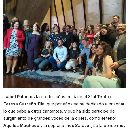
Isabel Palacios
tardó dos años en darle el Sí al
Teatro
Teresa Carreño
. Ella, que por años se ha dedicado a enseñar
lo que sabe a otros cantantes, y que ha sido partícipe del
surgimiento de grandes voces de la ópera, como el tenor
Aquiles Machado
y la soprano
Inés Salazar
, se la pensó muy