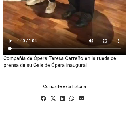
Compañía de Ópera Teresa Carreño en la rueda de
prensa de su Gala de Ópera inaugural
Comparte esta historia
Share
Share
Share
Share
Share
on
on
on
on
via
Facebook
X
LinkedIn
WhatsApp
Email
(Twitter)