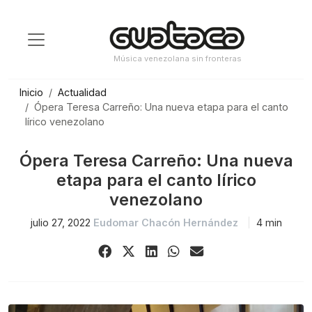
Saltar
al
contenido
Música venezolana sin fronteras
Inicio
Actualidad
Ópera Teresa Carreño: Una nueva etapa para el canto
lírico venezolano
Ópera Teresa Carreño: Una nueva
etapa para el canto lírico
venezolano
julio 27, 2022
Eudomar Chacón Hernández
4 min
Share
Share
Share
Share
Share
on
on
on
on
via
Facebook
X
LinkedIn
WhatsApp
Email
(Twitter)