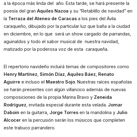
a la época más linda del  año. Esta tarde, se hará presente la 
poesía del gran 
Aquiles Nazoa
 y su “Retablillo de navidad” en 
la 
Terraza del Ateneo de Caracas
 a los pies del Ávila 
caraqueño, dibujado por la particular luz que baña a la ciudad 
en diciembre, en lo que  será un show cargado de parrandas, 
aguinaldos y todo el sabor musical de  nuestra navidad, 
matizado por la poderosa voz de esta  caraqueña.
El repertorio navideño incluirá temas de compositores como 
Henry Martínez
, 
Simón Díaz
, 
Aquiles Báez
, 
Renato 
Aguirre
 e incluso el 
Maestro Sojo
. Nuestras raíces españolas 
se harán presentes con algún villancico además de nuevas 
composiciones de la propia Marina Bravo y 
Zeneida 
Rodríguez
, invitada especial durante esta velada. 
Jomar 
Daboin
 en la guitarra, 
Jorge Torres
 en la mandolina y 
Julio 
Alcocer
 en la percusión serán los músicos que completen 
este trabuco parrandero.