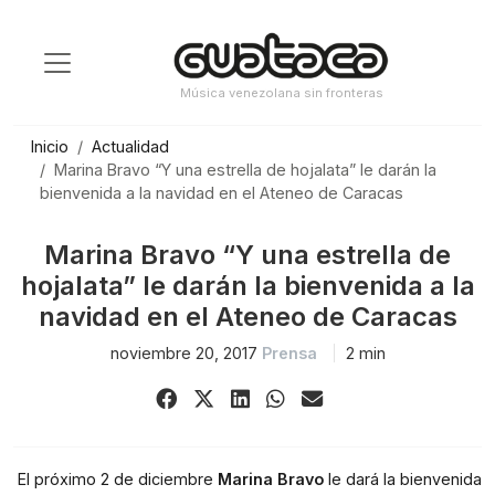
Saltar
al
contenido
Música venezolana sin fronteras
Inicio
Actualidad
Marina Bravo “Y una estrella de hojalata” le darán la
bienvenida a la navidad en el Ateneo de Caracas
Marina Bravo “Y una estrella de
hojalata” le darán la bienvenida a la
navidad en el Ateneo de Caracas
noviembre 20, 2017
Prensa
2 min
Share
Share
Share
Share
Share
on
on
on
on
via
Facebook
X
LinkedIn
WhatsApp
Email
(Twitter)
 El próximo 2 de diciembre 
Marina Bravo
 le dará la bienvenida 