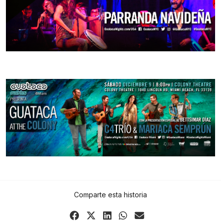
Comparte esta historia
Share
Share
Share
Share
Share