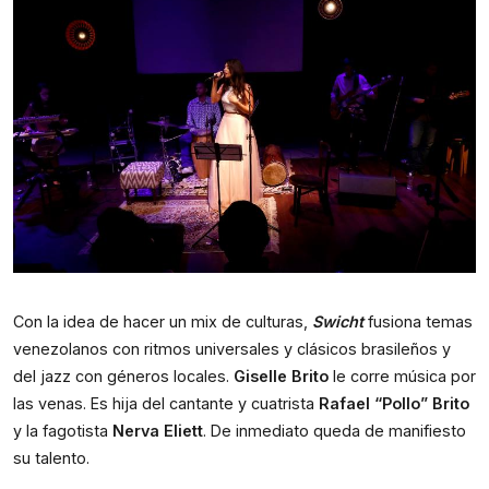
Con la idea de hacer un mix de culturas, 
Swicht
 fusiona temas 
venezolanos con ritmos universales y clásicos brasileños y 
del jazz con géneros locales. 
Giselle Brito
 le corre música por 
las venas. Es hija del cantante y cuatrista 
Rafael “Pollo” Brito
y la fagotista 
Nerva Eliett
. De inmediato queda de manifiesto 
su talento.