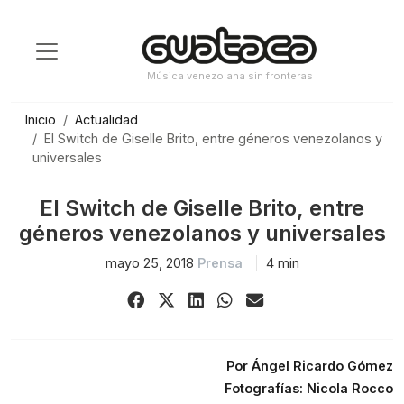
Saltar
al
contenido
Música venezolana sin fronteras
Inicio
Actualidad
El Switch de Giselle Brito, entre géneros venezolanos y
universales
El Switch de Giselle Brito, entre
géneros venezolanos y universales
mayo 25, 2018
Prensa
4 min
Share
Share
Share
Share
Share
on
on
on
on
via
Facebook
X
LinkedIn
WhatsApp
Email
(Twitter)
Por Ángel Ricardo Gómez
Fotografías: Nicola Rocco