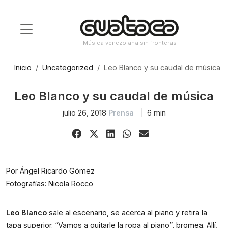
Saltar
al
contenido
Música venezolana sin fronteras
Inicio
Uncategorized
Leo Blanco y su caudal de música
Leo Blanco y su caudal de música
julio 26, 2018
Prensa
6 min
Share
Share
Share
Share
Share
on
on
on
on
via
Facebook
X
LinkedIn
WhatsApp
Email
(Twitter)
Por Ángel Ricardo Gómez
Fotografías: Nicola Rocco
Leo Blanco
sale al escenario, se acerca al piano y retira la
tapa superior. “Vamos a quitarle la ropa al piano”, bromea. Allí,