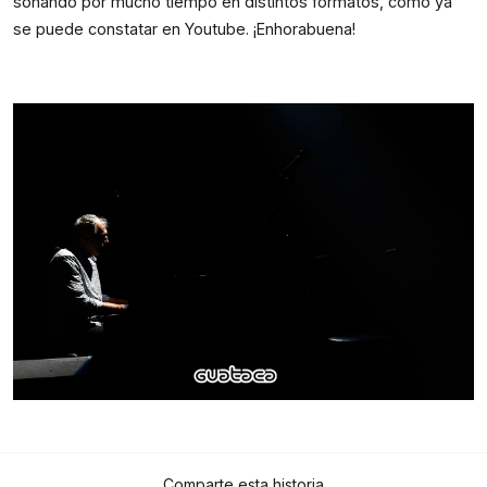
sonando por mucho tiempo en distintos formatos, como ya
se puede constatar en Youtube. ¡Enhorabuena!
Comparte esta historia