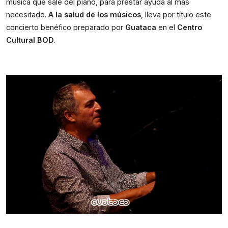
música que sale del piano, para prestar ayuda al más
necesitado.
A la salud de los músicos
, lleva por título este
concierto benéfico preparado por
Guataca
en el
Centro
Cultural BOD
.