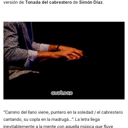
versión de
Tonada del cabrestero
de
Simón Díaz
.
“Camino del llano viene, puntero en la soledad / el cabrestero
cantando, su copla en la madrugá…”. La letra llega
inevitablemente a la mente con aquella música que fluye