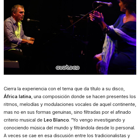
Cierra la experiencia con el tema que da título a su disco,
África latina
, una composición donde se hacen presentes los
ritmos, melodías y modulaciones vocales de aquel continente,
mas no en sus formas genuinas, sino filtradas por el afinado
criterio musical de
Leo Blanco
. “Yo vengo investigando y
conociendo música del mundo y filtrándola desde lo personal.
A veces se cae en esa discusión entre los tradicionalistas y