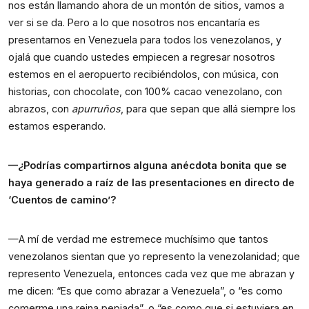
nos están llamando ahora de un montón de sitios, vamos a 
ver si se da. Pero a lo que nosotros nos encantaría es 
presentarnos en Venezuela para todos los venezolanos, y 
ojalá que cuando ustedes empiecen a regresar nosotros 
estemos en el aeropuerto recibiéndolos, con música, con 
historias, con chocolate, con 100% cacao venezolano, con 
abrazos, con 
apurruños
, para que sepan que allá siempre los  
estamos esperando.
—¿Podrías compartirnos alguna anécdota bonita que se 
haya generado a raíz de las presentaciones en directo de 
‘Cuentos de camino’?
—A mí de verdad me estremece muchísimo que tantos 
venezolanos sientan que yo represento la venezolanidad; que 
represento Venezuela, entonces cada vez que me abrazan y 
me dicen: “Es que como abrazar a Venezuela”, o “es como 
comerme una reina pepiada”, o “es como que si estuviera en 