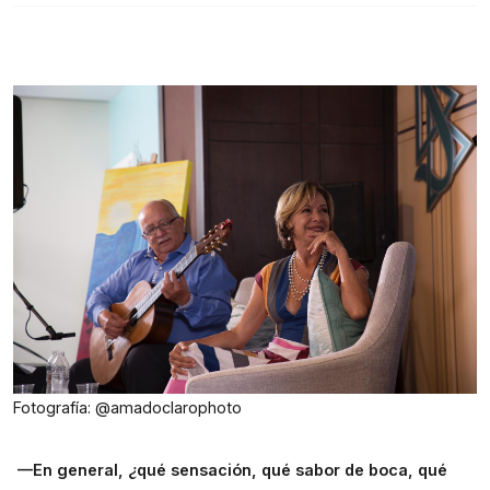
Facebook
X
LinkedIn
WhatsApp
Email
(Twitter)
Fotografía: @amadoclarophoto
 —En general, ¿qué sensación, qué sabor de boca, qué 