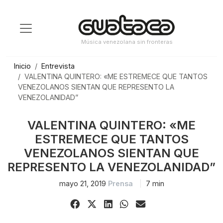
Saltar
al
contenido
Música venezolana sin fronteras
Inicio
Entrevista
VALENTINA QUINTERO: «ME ESTREMECE QUE TANTOS
VENEZOLANOS SIENTAN QUE REPRESENTO LA
VENEZOLANIDAD”
VALENTINA QUINTERO: «ME
ESTREMECE QUE TANTOS
VENEZOLANOS SIENTAN QUE
REPRESENTO LA VENEZOLANIDAD”
mayo 21, 2019
Prensa
7 min
Share
Share
Share
Share
Share
on
on
on
on
via