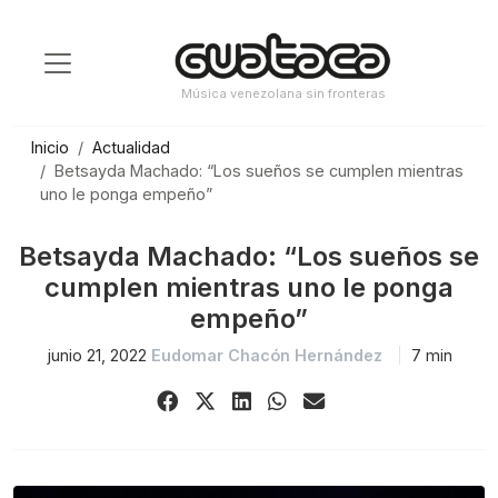
Saltar
al
contenido
Música venezolana sin fronteras
Inicio
Actualidad
Betsayda Machado: “Los sueños se cumplen mientras
uno le ponga empeño”
Betsayda Machado: “Los sueños se
cumplen mientras uno le ponga
empeño”
junio 21, 2022
Eudomar Chacón Hernández
7 min
Share
Share
Share
Share
Share
on
on
on
on
via
Facebook
X
LinkedIn
WhatsApp
Email
(Twitter)