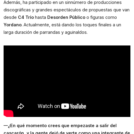
Además, ha participado en un sinnúmero de producciones
discográficas y grandes espectáculos de propuestas que van
desde
C4 Trío
hasta
Desorden Público
o figuras como
Yordano
. Actualmente, está dando los toques finales a un
larga duración de parrandas y aguinaldos
.
—¿En qué momento crees que empezaste a salir del
cascarón, y la gente dejó de verte como una integrante de