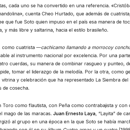
as, cada uno se ha convertido en una referencia. «Cristób
andolina», cuenta Cheo Hurtado, que además de cuatrista,
ree que fue Soto quien impuso en el país esa manera de to
, y más libre y saltarina, hacia el estilo brasileño.
, como cuatrista —
cachicamo llamando a morrocoy conch
ble al instrumento nacional por excelencia. Por una parte
cuatro cuerdas, su manera de combinar rasgueo y punteo, 
pide, tomar el liderazgo de la melodía. Por la otra, como ge
 vitrina y celebración que ha representado La Siembra del 
s de cosecha.
 Toro como flautista, con Peña como contrabajista y con 
 el mago de las maracas.
Juan Ernesto Laya
, “Layita” de car
gizó al grupo en una época en la que Soto se había march
abajando con él en su álbum
Cuatro arpas y un cuatro
(1998