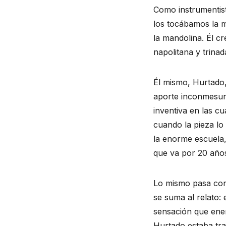
Como instrumentist
los tocábamos la m
la mandolina. Él c
napolitana y trinada
Él mismo, Hurtado
aporte inconmesura
inventiva en las 
cuando la pieza lo 
la enorme escuela,
que va por 20 año
Lo mismo pasa con
se suma al relato:
sensación que ener
Hurtado estaba tr