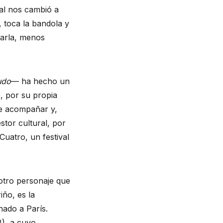
al nos cambió a
 toca la bandola y
carla, menos
udo
— ha hecho un
, por su propia
de acompañar y,
stor cultural, por
Cuatro, un festival
otro personaje que
iño, es la
ado a París.
), a cuyo