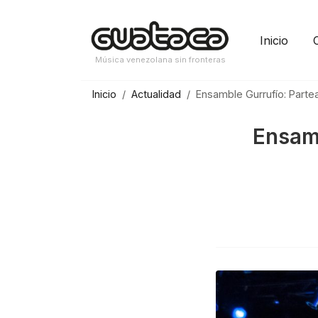
Saltar
al
Inicio
contenido
Música venezolana sin fronteras
Inicio
Actualidad
Ensamble Gurrufío: Parte
Ensamb