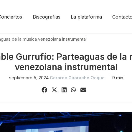
Conciertos
Discografías
La plataforma
Contact
aguas de la música venezolana instrumental
le Gurrufío: Parteaguas de la
venezolana instrumental
septiembre 5, 2024
Gerardo Guarache Ocque
9 min
Share
Share
Share
Share
Share
on
on
on
on
via
Facebook
X
LinkedIn
WhatsApp
Email
(Twitter)