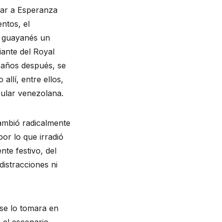
ar a Esperanza
ntos, el
ta guayanés un
iante del Royal
 años después, se
allí, entre ellos,
opular venezolana.
ambió radicalmente
or lo que irradió
te festivo, del
distracciones ni
e lo tomara en