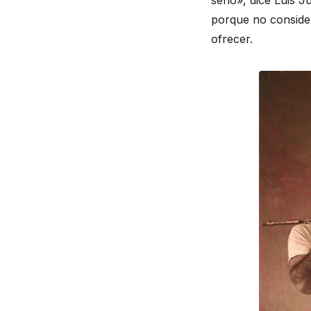
serio», dice Luis 
porque no consider
ofrecer.