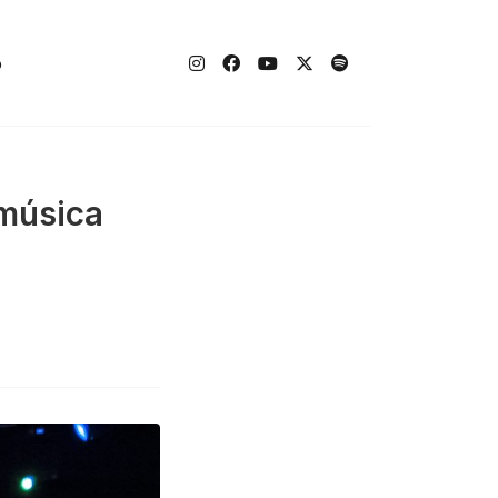
o
 música