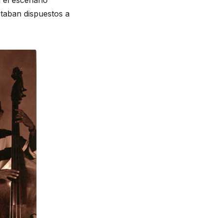
 el escenario
staban dispuestos a