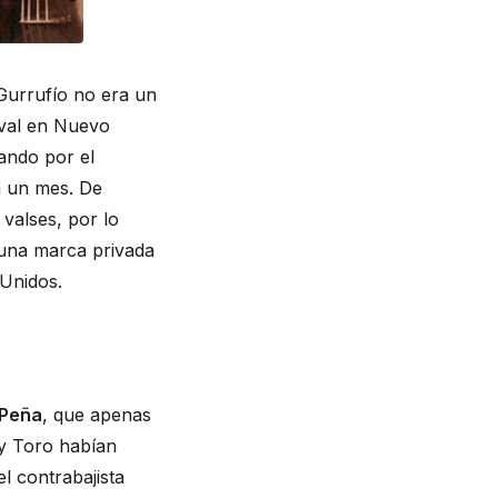
 Gurrufío no era un
ival en Nuevo
ando por el
n un mes. De
valses, por lo
 una marca privada
 Unidos.
 Peña
, que apenas
 y Toro habían
el contrabajista