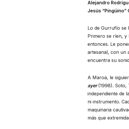
Alejandro Rodríg
Jesús “Pingüino”
Lo de Gurrufío se l
Primero se ríen, y
entonces. Le pon
artesanal, con un 
encuentra su soni
A Maroa, le sigui
ayer
(1998). Soto,
independiente de l
ni instrumento. Ca
maquinaria cautiva
más que extremid