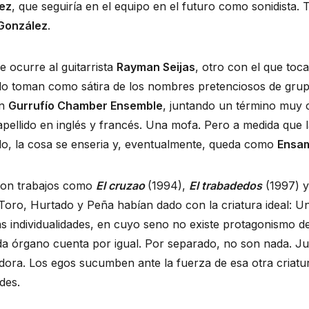
uez
, que seguiría en el equipo en el futuro como sonidista.
 González
.
e ocurre al guitarrista
Rayman Seijas
, otro con el que toc
 lo toman como sátira de los nombres pretenciosos de gru
en
Gurrufío Chamber Ensemble
, juntando un término muy c
apellido en inglés y francés. Una mofa. Pero a medida que 
do, la cosa se enseria y, eventualmente, queda como
Ensam
eron trabajos como
El cruzao
(1994),
El trabadedos
(1997) 
 Toro, Hurtado y Peña habían dado con la criatura ideal: 
as individualidades, en cuyo seno no existe protagonismo d
da órgano cuenta por igual. Por separado, no son nada. J
dora. Los egos sucumben ante la fuerza de esa otra criatu
ades.