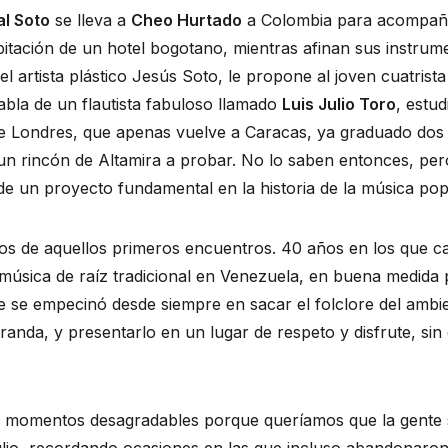
al Soto
se lleva a
Cheo Hurtado
a Colombia para acompañ
itación de un hotel bogotano, mientras afinan sus instrume
del artista plástico Jesús Soto, le propone al joven cuatris
bla de un flautista fabuloso llamado
Luis Julio Toro
, estud
de Londres, que apenas vuelve a Caracas, ya graduado dos
un rincón de Altamira a probar. No lo saben entonces, pero 
 de un proyecto fundamental en la historia de la música p
s de aquellos primeros encuentros. 40 años en los que c
música de raíz tradicional en Venezuela, en buena medida p
 se empecinó desde siempre en sacar el folclore del ambien
anda, y presentarlo en un lugar de respeto y disfrute, sin 
omentos desagradables porque queríamos que la gente s