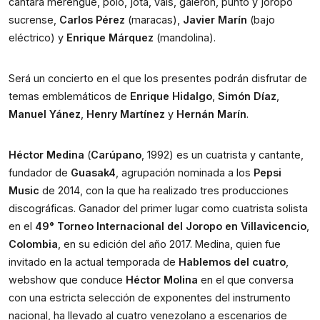
cantará merengue, polo, jota, vals, galerón, punto y joropo 
sucrense, 
Carlos Pérez
 (maracas), 
Javier Marín
 (bajo 
eléctrico) y 
Enrique Márquez
 (mandolina).
Será un concierto en el que los presentes podrán disfrutar de 
temas emblemáticos de 
Enrique Hidalgo
, 
Simón Díaz
, 
Manuel Yánez
, 
Henry Martínez
 y 
Hernán Marín
.
Héctor Medina
 (
Carúpano
, 1992) es un cuatrista y cantante, 
fundador de 
Guasak4
, agrupación nominada a los 
Pepsi 
Music
 de 2014, con la que ha realizado tres producciones 
discográficas. Ganador del primer lugar como cuatrista solista 
en el 
49° Torneo Internacional del Joropo en Villavicencio
, 
Colombia
, en su edición del año 2017. Medina, quien fue 
invitado en la actual temporada de 
Hablemos del cuatro
, 
webshow que conduce 
Héctor Molina
 en el que conversa 
con una estricta selección de exponentes del instrumento 
nacional, ha llevado al cuatro venezolano a escenarios de 