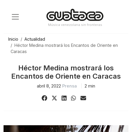
Saltar
al
contenido
Música venezolana sin fronteras
Inicio
Actualidad
Héctor Medina mostrará los Encantos de Oriente en
Caracas
Héctor Medina mostrará los
Encantos de Oriente en Caracas
abril 8, 2022
Prensa
2 min
Share
Share
Share
Share
Share
on
on
on
on
via
Facebook
X
LinkedIn
WhatsApp
Email
(Twitter)