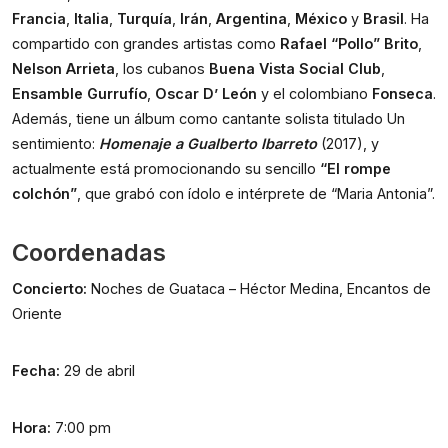
Francia
, 
Italia
, 
Turquía
, 
Irán
, 
Argentina
, 
México
 y 
Brasil
. Ha 
compartido con grandes artistas como 
Rafael “Pollo” Brito
, 
Nelson Arrieta
, los cubanos 
Buena Vista Social Club
, 
Ensamble Gurrufío
, 
Oscar D’ León
 y el colombiano 
Fonseca
. 
Además, tiene un álbum como cantante solista titulado Un 
sentimiento: 
Homenaje a Gualberto Ibarreto
 (2017), y 
actualmente está promocionando su sencillo 
“El rompe 
colchón”
, que grabó con ídolo e intérprete de “Maria Antonia”.
Coordenadas
Concierto: 
Noches de Guataca – Héctor Medina, Encantos de 
Oriente
Fecha:
 29 de abril
Hora: 
7:00 pm