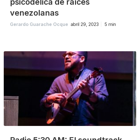
psicodélica de raíces
venezolanas
Gerardo Guarache Ocque
abril 29, 2023
5 min
Radio 5:30 AM: El soundtrack