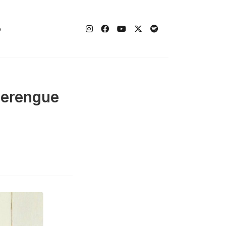
o
merengue