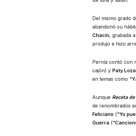
de luna y satén.
Del mismo grado 
abandonó su hábita
Chacín
, grabada 
produjo e hizo arre
Pernía contó con
cajón) y
Paty Loz
en temas como
“Y
Aunque
Receta de
de renombrados aut
Feliciano
(
“Yo pue
Guerra
(
“Cancion