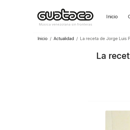
Saltar
al
Inicio
contenido
Música venezolana sin fronteras
Inicio
Actualidad
La receta de Jorge Luis
La rece