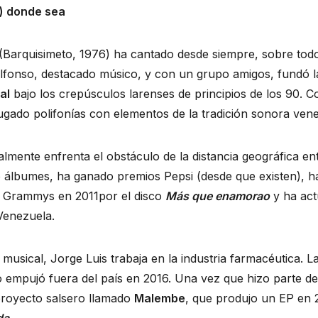
) donde sea
(Barquisimeto, 1976) ha cantado desde siempre, sobre tod
lfonso, destacado músico, y con un grupo amigos, fundó l
al
bajo los crepúsculos larenses de principios de los 90. 
gado polifonías con elementos de la tradición sonora ven
lmente enfrenta el obstáculo de la distancia geográfica ent
 álbumes, ha ganado premios Pepsi (desde que existen), h
n Grammys en 2011por el disco
Más que enamorao
y ha act
 Venezuela.
musical, Jorge Luis trabaja en la industria farmacéutica. L
empujó fuera del país en 2016. Una vez que hizo parte de l
royecto salsero llamado
Malembe
, que produjo un EP en 