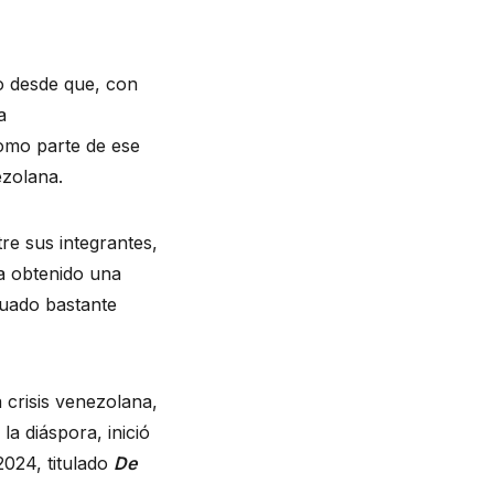
o desde que, con
a
Como parte de ese
ezolana.
re sus integrantes,
a obtenido una
uado bastante
a crisis venezolana,
a diáspora, inició
2024, titulado
De