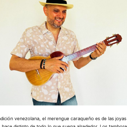
radición venezolana, el merengue caraqueño es de las joya
 hace distinto de todo lo que suena alrededor. Los tambores