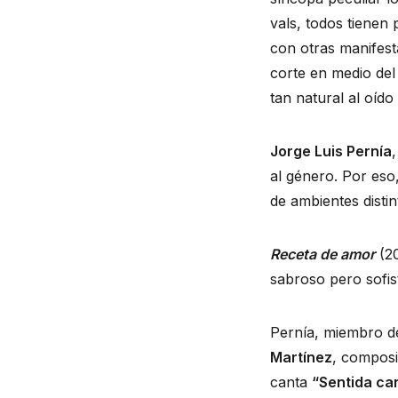
vals, todos tienen 
con otras manifes
corte en medio de
tan natural al oíd
Jorge Luis Pernía
al género. Por eso
de ambientes distin
Receta de amor
(20
sabroso pero sofis
Pernía, miembro de 
Martínez
, compos
canta
“Sentida ca