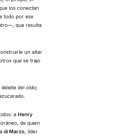
 que los conectan
e todo por ese
tro—, que resulta
onstruirle un altar
tros que se trajo
deleite del oído;
n azucarado.
cidos: a
Henry
oráneo, de quien
o di Marzo
, líder