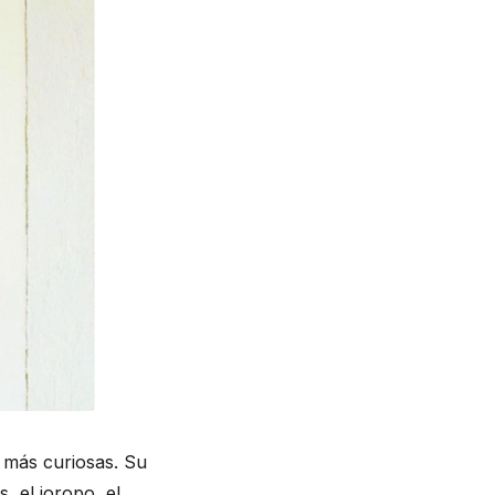
s más curiosas. Su
, el joropo, el