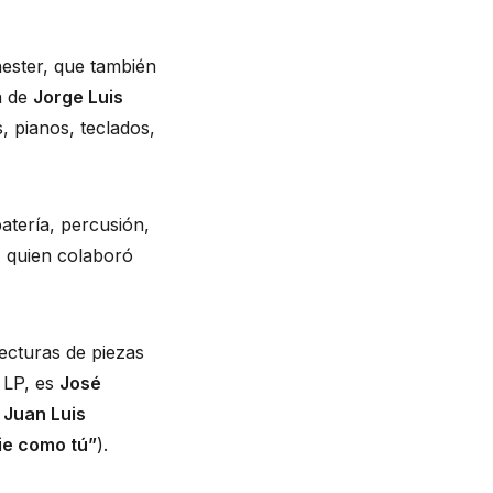
hester, que también
a de
Jorge Luis
s, pianos, teclados,
atería, percusión,
, quien colaboró
ecturas de piezas
 LP, es
José
a
Juan Luis
ie como tú”
).