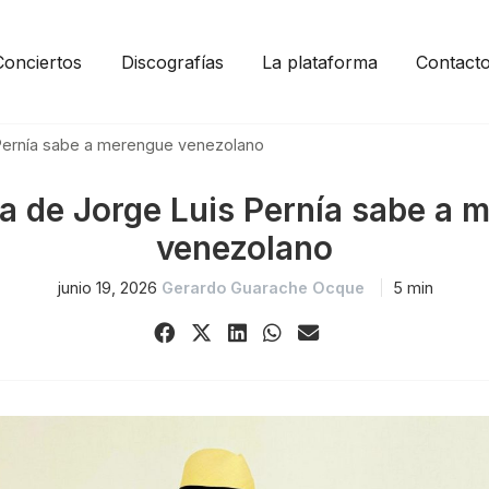
Conciertos
Discografías
La plataforma
Contact
 Pernía sabe a merengue venezolano
ta de Jorge Luis Pernía sabe a 
venezolano
junio 19, 2026
Gerardo Guarache Ocque
5 min
Share
Share
Share
Share
Share
on
on
on
on
via
Facebook
X
LinkedIn
WhatsApp
Email
(Twitter)