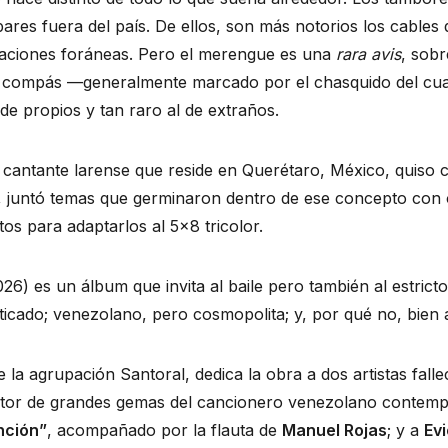
pares fuera del país. De ellos, son más notorios los cables
taciones foráneas. Pero el merengue es una
rara avis
, sobr
l compás —generalmente marcado por el chasquido del cua
o de propios y tan raro al de extraños.
, cantante larense que reside en Querétaro, México, quiso c
, juntó temas que germinaron dentro de ese concepto con o
tos para adaptarlos al 5×8 tricolor.
26) es un álbum que invita al baile pero también al estricto 
ticado; venezolano, pero cosmopolita; y, por qué no, bie
la agrupación Santoral, dedica la obra a dos artistas falle
itor de grandes gemas del cancionero venezolano contemp
nción”
, acompañado por la flauta de
Manuel Rojas
; y a
Evi