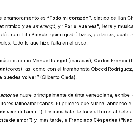
de enamoramiento es
“Todo mi corazón”
, clásico de Ilan C
t rítmico y se
amerengó
; y
“Por si vuelves”
, letra y músic
a dúo con
Tito Pineda
, quien grabó bajos, guitarras, cuatro
glos, todo lo que hizo falta en el disco.
 músicos como
Manuel Rangel
(maracas),
Carlos Franco
(b
ada
(coros), así como con el trombonista
Obeed Rodríguez
a puedes volver”
(Gilberto Ojeda).
 amor
se nutre principalmente de tinta venezolana, exhibe l
ores latinoamericanos. El primero que suena, abriendo el
do vivir del amor”
). De inmediato, le toca el turno al bate 
cita de amor”
) y, más tarde, a
Francisco Céspedes
(
“Nad