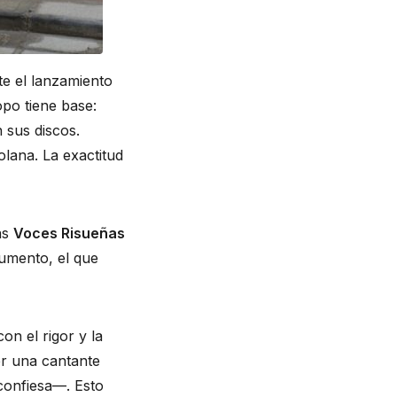
e el lanzamiento
ropo tiene base:
 sus discos.
lana. La exactitud
as
Voces Risueñas
rumento, el que
on el rigor y la
er una cantante
—confiesa—. Esto