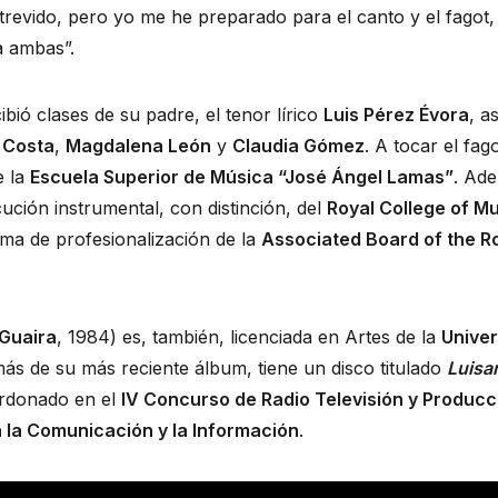
revido, pero yo me he preparado para el canto y el fagot,
a ambas”.
bió clases de su padre, el tenor lírico
Luis Pérez Évora
, a
a Costa
,
Magdalena León
y
Claudia Gómez
. A tocar el fag
e la
Escuela Superior de Música “José Ángel Lamas”
. Ad
cución instrumental, con distinción, del
Royal College of M
ma de profesionalización de la
Associated Board of the R
 Guaira
, 1984) es, también, licenciada en Artes de la
Univer
más de su más reciente álbum, tiene un disco titulado
Luisa
ardonado en el
IV Concurso de Radio Televisión y Produc
a la Comunicación y la Información
.