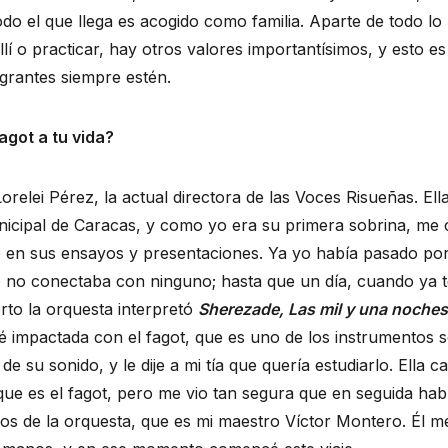
odo el que llega es acogido como familia. Aparte de todo lo
lí o practicar, hay otros valores importantísimos, y esto e
grantes siempre estén.
agot a tu vida?
orelei Pérez, la actual directora de las Voces Risueñas. Ell
nicipal de Caracas, y como yo era su primera sobrina, me
o en sus ensayos y presentaciones. Ya yo había pasado por
 no conectaba con ninguno; hasta que un día, cuando ya t
rto la orquesta interpretó
Sherezade, Las mil y una noches
 impactada con el fagot, que es uno de los instrumentos so
 su sonido, y le dije a mi tía que quería estudiarlo. Ella c
 que es el fagot, pero me vio tan segura que en seguida ha
s de la orquesta, que es mi maestro Víctor Montero. Él m