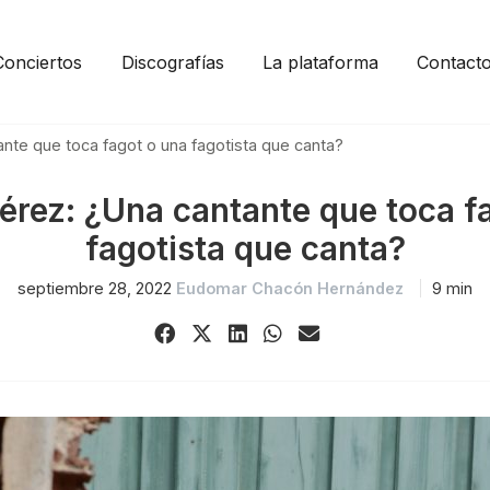
Conciertos
Discografías
La plataforma
Contact
ante que toca fagot o una fagotista que canta?
érez: ¿Una cantante que toca f
fagotista que canta?
septiembre 28, 2022
Eudomar Chacón Hernández
9 min
Share
Share
Share
Share
Share
on
on
on
on
via
Facebook
X
LinkedIn
WhatsApp
Email
(Twitter)