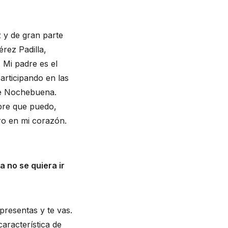
 y de gran parte
érez Padilla,
 Mi padre es el
articipando en las
 de Nochebuena.
pre que puedo,
ro en mi corazón.
 no se quiera ir
resentas y te vas.
característica de