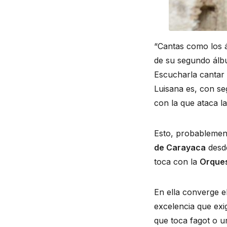
“Cantas como los á
de su segundo álb
Escucharla cantar 
Luisana es, con se
con la que ataca l
Esto, probablement
de Carayaca
desde
toca con la
Orques
En ella converge el
excelencia que exi
que toca fagot o u