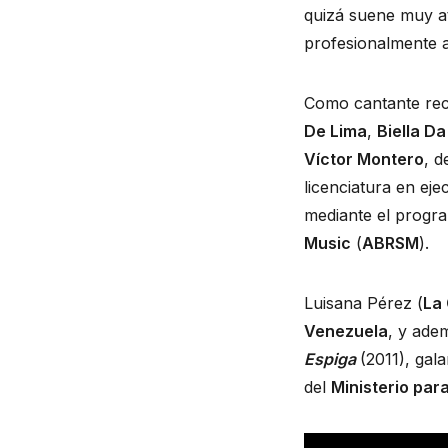
quizá suene muy at
profesionalmente 
Como cantante reci
De Lima
,
Biella D
Víctor Montero
, d
licenciatura en eje
mediante el progra
Music
(
ABRSM
).
Luisana Pérez (
La
Venezuela
, y ade
Espiga
(2011), gal
del
Ministerio par