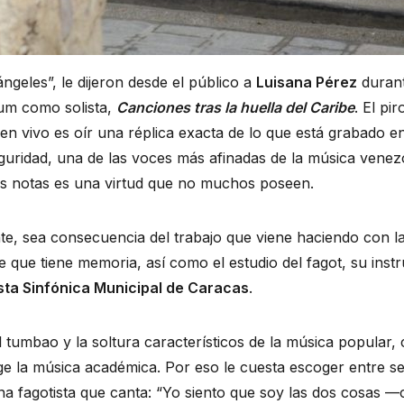
ngeles”, le dijeron desde el público a
Luisana Pérez
durant
um como solista,
Canciones tras la huella del Caribe
. El pi
en vivo es oír una réplica exacta de lo que está grabado en
guridad, una de las voces más afinadas de la música venezo
as notas es una virtud que no muchos poseen.
e, sea consecuencia del trabajo que viene haciendo con l
 que tiene memoria, así como el estudio del fagot, su inst
ta Sinfónica Municipal de Caracas
.
 tumbao y la soltura característicos de la música popular, c
ge la música académica. Por eso le cuesta escoger entre s
na fagotista que canta: “Yo siento que soy las dos cosas 