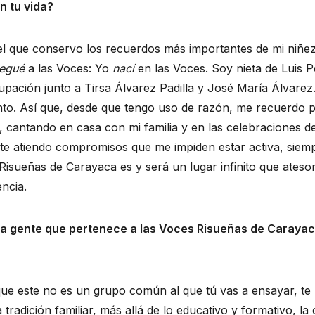
n tu vida?
l que conservo los recuerdos más importantes de mi niñez
legué
a las Voces: Yo
nací
en las Voces. Soy nieta de Luis P
upación junto a Tirsa Álvarez Padilla y José María Álvarez.
junto. Así que, desde que tengo uso de razón, me recuerdo p
, cantando en casa con mi familia y en las celebraciones
e atiendo compromisos que me impiden estar activa, siem
Risueñas de Carayaca es y será un lugar infinito que ateso
encia.
 gente que pertenece a las Voces Risueñas de Carayaca
e este no es un grupo común al que tú vas a ensayar, te p
radición familiar, más allá de lo educativo y formativo, la 