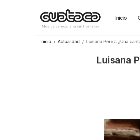
Saltar
al
Inicio
contenido
Música venezolana sin fronteras
Inicio
Actualidad
Luisana Pérez: ¿Una cant
Luisana P