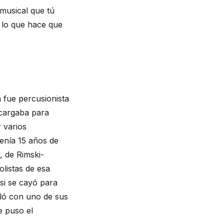
 musical que tú
s lo que hace que
a fue percusionista
 cargaba para
 varios
enía 15 años de
, de Rimski-
listas de esa
asi se cayó para
bló con uno de sus
e puso el