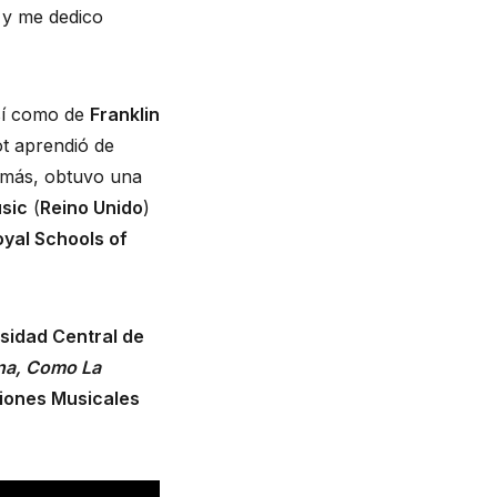
 y me dedico
sí como de
Franklin
ot aprendió de
emás, obtuvo una
usic
(
Reino Unido
)
oyal Schools of
sidad Central de
na, Como La
ciones Musicales