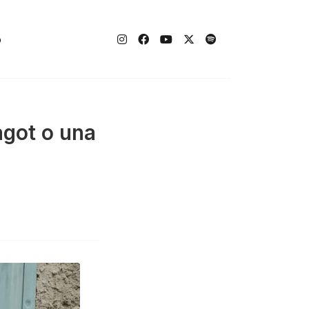
o
agot o una