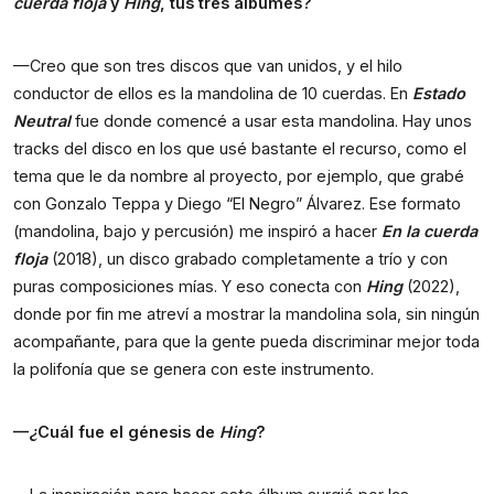
cuerda floja
y
Hing
, tus tres álbumes?
—Creo que son tres discos que van unidos, y el hilo
conductor de ellos es la mandolina de 10 cuerdas. En
Estado
Neutral
fue donde comencé a usar esta mandolina. Hay unos
tracks del disco en los que usé bastante el recurso, como el
tema que le da nombre al proyecto, por ejemplo, que grabé
con Gonzalo Teppa y Diego “El Negro” Álvarez. Ese formato
(mandolina, bajo y percusión) me inspiró a hacer
En la cuerda
floja
(2018), un disco grabado completamente a trío y con
puras composiciones mías. Y eso conecta con
Hing
(2022),
donde por fin me atreví a mostrar la mandolina sola, sin ningún
acompañante, para que la gente pueda discriminar mejor toda
la polifonía que se genera con este instrumento.
—¿Cuál fue el génesis de
Hing
?