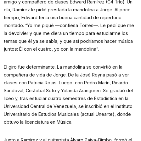
amigo y compañero de clases Edward Ramírez (C4 Trío). Un
día, Ramírez le pidió prestada la mandolina a Jorge. Al poco
tiempo, Edward tenía una buena cantidad de repertorio
montado. “Yo me piqué —confiesa Torres—. Le pedí que me
la devolvier y que me diera un tiempo para estudiarme los
temas que él ya se sabía, y que así podríamos hacer música
juntos: Él con el cuatro, yo con la mandolina”.
El giro fue determinante. La mandolina se convirtió en la
compañera de vida de Jorge. De la José Reyna pasó a ver
clases con Patricia Rojas. Luego, con Pedro Marín, Ricardo
Sandoval, Cristóbal Soto y Yolanda Aranguren. Se graduó del
liceo y, tras estudiar cuatro semestres de Estadística en la
Universidad Central de Venezuela, se inscribió en el Instituto
Universitario de Estudios Musicales (actual Unearte), donde
obtuvo la licenciatura en Música.
Junto a Ramírez y al guitarrista Álvaro Paiva-Bimbo, formó el