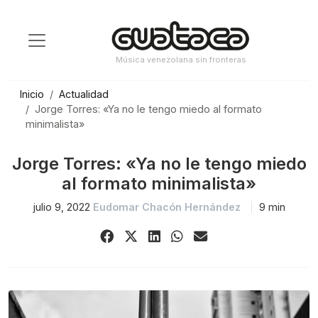
Saltar
al
contenido
Música venezolana sin fronteras
Inicio
Actualidad
Jorge Torres: «Ya no le tengo miedo al formato
minimalista»
Jorge Torres: «Ya no le tengo miedo
al formato minimalista»
julio 9, 2022
Eudomar Chacón Hernández
9 min
Share
Share
Share
Share
Share
on
on
on
on
via
Facebook
X
LinkedIn
WhatsApp
Email
(Twitter)