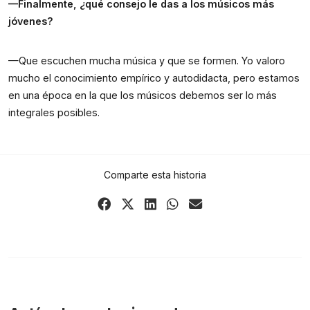
—Finalmente, ¿qué consejo le das a los músicos más
jóvenes?
—Que escuchen mucha música y que se formen. Yo valoro
mucho el conocimiento empírico y autodidacta, pero estamos
en una época en la que los músicos debemos ser lo más
integrales posibles.
Comparte esta historia
Share
Share
Share
Share
Share
on
on
on
on
via
Facebook
X
LinkedIn
WhatsApp
Email
(Twitter)