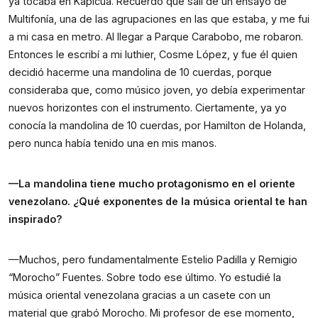
ya tocaba en Kapicúa. Recuerdo que salí de un ensayo de
Multifonía, una de las agrupaciones en las que estaba, y me fui
a mi casa en metro. Al llegar a Parque Carabobo, me robaron.
Entonces le escribí a mi luthier, Cosme López, y fue él quien
decidió hacerme una mandolina de 10 cuerdas, porque
consideraba que, como músico joven, yo debía experimentar
nuevos horizontes con el instrumento. Ciertamente, ya yo
conocía la mandolina de 10 cuerdas, por Hamilton de Holanda,
pero nunca había tenido una en mis manos.
—La mandolina tiene mucho protagonismo en el oriente
venezolano. ¿Qué exponentes de la música oriental te han
inspirado?
—Muchos, pero fundamentalmente Estelio Padilla y
Remigio
“Morocho” Fuentes
. Sobre todo ese último. Yo estudié la
música oriental venezolana gracias a un casete con un
material que grabó Morocho. Mi profesor de ese momento,