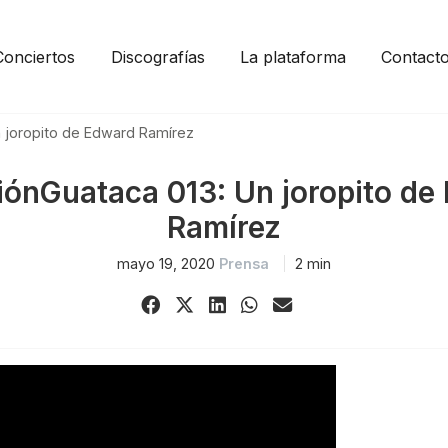
Conciertos
Discografías
La plataforma
Contact
n joropito de Edward Ramírez
iónGuataca 013: Un joropito de
Ramírez
mayo 19, 2020
Prensa
2 min
Share
Share
Share
Share
Share
on
on
on
on
via
Facebook
X
LinkedIn
WhatsApp
Email
(Twitter)