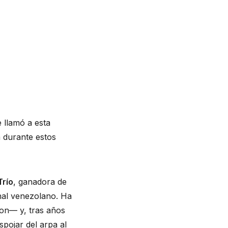
e llamó a esta 
 durante estos 
Trío
, ganadora de 
nal venezolano. Ha 
on— y, tras años 
pojar del arpa al 