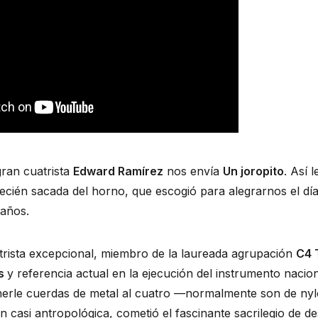
gran cuatrista 
Edward Ramírez
 nos envía 
Un joropito
. Así l
ecién sacada del horno, que escogió para alegrarnos el día
años.
rista excepcional, miembro de la laureada agrupación 
C4 
s 
y referencia actual en la ejecución del instrumento nacio
nerle cuerdas de metal al cuatro —normalmente son de nyl
n casi antropológica, cometió el fascinante sacrilegio de des