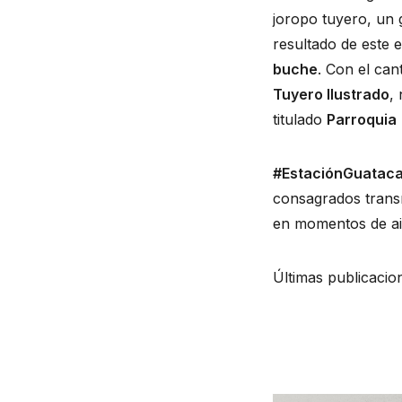
joropo tuyero, un g
resultado de este 
buche
. Con el can
Tuyero Ilustrado
,
titulado 
Parroquia
#EstaciónGuatac
consagrados trans
en momentos de ais
Últimas publicacio