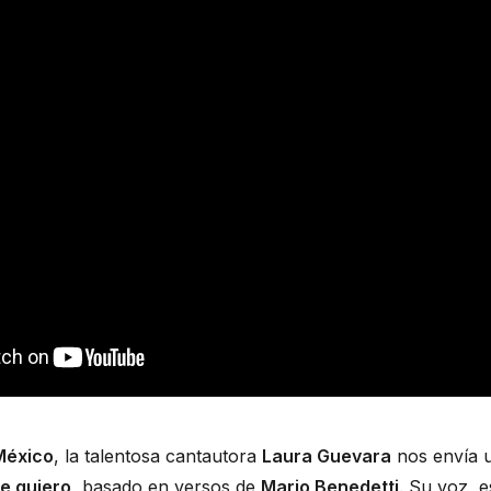
México
, la talentosa cantautora 
Laura Guevara
 nos envía u
e quiero
, basado en versos de 
Mario Benedetti
. Su voz, e