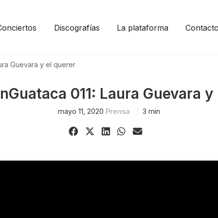
Conciertos
Discografías
La plataforma
Contact
ura Guevara y el querer
nGuataca 011: Laura Guevara y 
mayo 11, 2020
Prensa
3 min
Share
Share
Share
Share
Share
on
on
on
on
via
Facebook
X
LinkedIn
WhatsApp
Email
(Twitter)