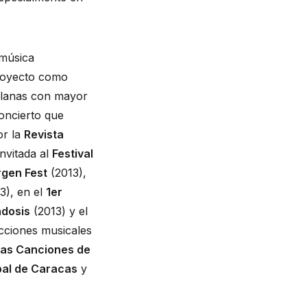
música 
royecto como 
olanas con mayor 
oncierto que 
r la 
Revista 
vitada al 
Festival 
rgen Fest
 (2013), 
3), en el 
1er 
adosis
 (2013) y el 
 (2012, 2013 y 2014). Ha participado en las producciones musicales 
as Canciones de 
pal de Caracas
 y 