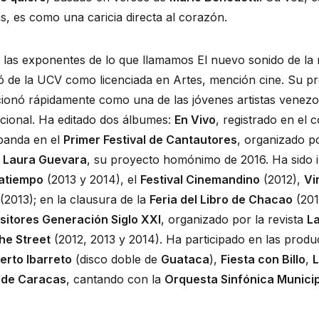
as, es como una caricia directa al corazón.
las exponentes de lo que llamamos El nuevo sonido de la 
ó de la UCV como licenciada en Artes, mención cine. Su p
cionó rápidamente como una de las jóvenes artistas venez
cional. Ha editado dos álbumes: 
En Vivo
, registrado en el c
banda en el 
Primer Festival de Cantautores
, organizado po
 
Laura Guevara
, su proyecto homónimo de 2016. Ha sido in
atiempo
 (2013 y 2014), el 
Festival Cinemandino
 (2012), 
Vi
 (2013); en la clausura de la 
Feria del Libro de Chacao
 (201
sitores Generación Siglo XXI
, organizado por la revista 
L
he Street
rto Ibarreto
 (disco doble de 
Guataca
), 
Fiesta con Billo
, 
L
 de Caracas
, cantando con la 
Orquesta Sinfónica Munici