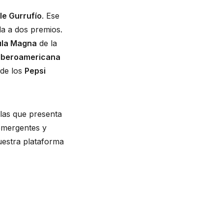
e Gurrufío
. Ese 
a a dos premios. 
la Magna
 de la 
Iberoamericana 
de los 
Pepsi 
as que presenta 
 emergentes y 
estra plataforma 