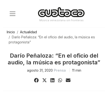
Saltar
al
contenido
Música venezolana sin fronteras
Inicio
Actualidad
Darío Peñaloza: “En el oficio del audio, la música es
protagonista”
Darío Peñaloza: “En el oficio del
audio, la música es protagonista”
agosto 31, 2020
Prensa
11 min
Share
Share
Share
Share
Share
on
on
on
on
via
Facebook
X
LinkedIn
WhatsApp
Email
(Twitter)