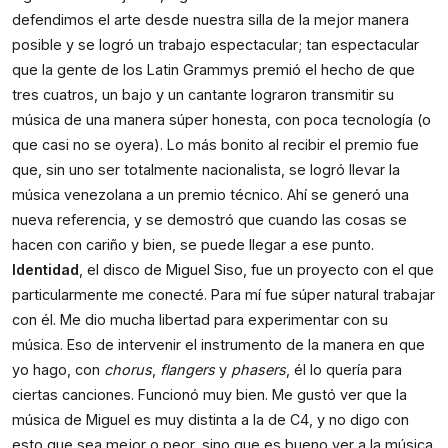
defendimos el arte desde nuestra silla de la mejor manera 
posible y se logró un trabajo espectacular; tan espectacular 
que la gente de los Latin Grammys premió el hecho de que 
tres cuatros, un bajo y un cantante lograron transmitir su 
música de una manera súper honesta, con poca tecnología (o 
que casi no se oyera). Lo más bonito al recibir el premio fue 
que, sin uno ser totalmente nacionalista, se logró llevar la 
música venezolana a un premio técnico. Ahí se generó una 
nueva referencia, y se demostró que cuando las cosas se 
hacen con cariño y bien, se puede llegar a ese punto.
Identidad
, el disco de Miguel Siso, fue un proyecto con el que 
particularmente me conecté. Para mí fue súper natural trabajar 
con él. Me dio mucha libertad para experimentar con su 
música. Eso de intervenir el instrumento de la manera en que 
yo hago, con 
chorus
, 
flangers
 y 
phasers
, él lo quería para 
ciertas canciones. Funcionó muy bien. Me gustó ver que la 
música de Miguel es muy distinta a la de C4, y no digo con 
esto que sea mejor o peor, sino que es bueno ver a la música 