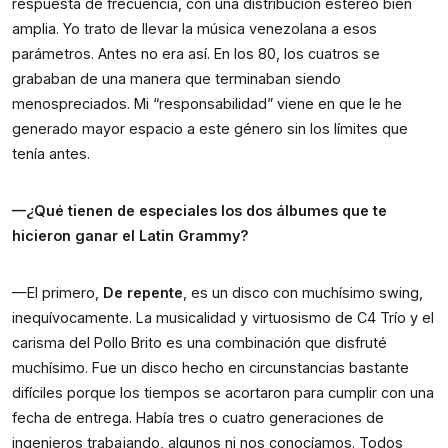
respuesta de frecuencia, con una distribución estéreo bien 
amplia. Yo trato de llevar la música venezolana a esos 
parámetros. Antes no era así. En los 80, los cuatros se 
grababan de una manera que terminaban siendo 
menospreciados. Mi “responsabilidad” viene en que le he 
generado mayor espacio a este género sin los límites que 
tenía antes.
—¿Qué tienen de especiales los dos álbumes que te 
hicieron ganar el Latin Grammy?
—El primero, 
De repente
, es un disco con muchísimo swing, 
inequívocamente. La musicalidad y virtuosismo de C4 Trío y el 
carisma del Pollo Brito es una combinación que disfruté 
muchísimo. Fue un disco hecho en circunstancias bastante 
difíciles porque los tiempos se acortaron para cumplir con una 
fecha de entrega. Había tres o cuatro generaciones de 
ingenieros trabajando, algunos ni nos conocíamos. Todos 