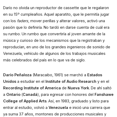
Darío no olvida un reproductor de cassette que le regalaron 
en su 15º cumpleaños. Aquel aparatito, que le permitía jugar 
con los 
faders
, mover perillas y alterar valores, activó una 
pasión que lo definiría. No tardó en darse cuenta de cuál era 
su rumbo. Un rumbo que convertiría al joven amante de la 
música y curioso de los mecanismos que la registraban y 
reproducían, en uno de los grandes ingenieros de sonido de 
Venezuela, vehículo de algunos de los trabajos musicales 
más celebrados del país en lo que va de siglo.
Darío Peñaloza
 (Maracaibo, 1961) se marchó a 
Estados 
Unidos
 a estudiar en el 
Institute of Audio Research 
y en el 
Recording Institute of America
 de 
Nueva York
. De ahí saltó 
a 
Ontario
 (
Canadá
), para egresar con honores del 
Fanshawe 
College of Applied Arts
. Así, en 1983, graduado y listo para 
entrar al estudio, volvió a 
Venezuela
 e inició una carrera que 
ya suma 37 años, montones de producciones musicales y 